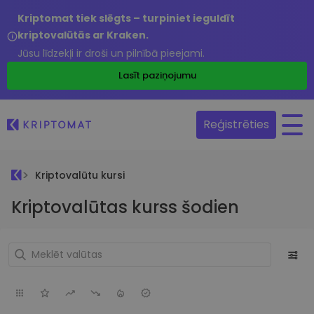
Kriptomat tiek slēgts – turpiniet ieguldīt
kriptovalūtās ar Kraken.
Jūsu līdzekļi ir droši un pilnībā pieejami.
Lasīt paziņojumu
Reģistrēties
Kriptovalūtu kursi
Kriptovalūtas kurss šodien