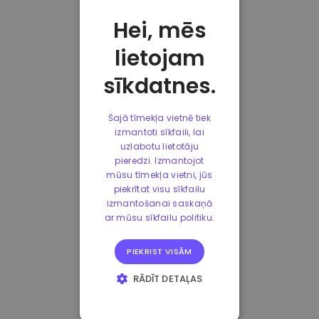
Hei, mēs
lietojam
sīkdatnes.
Šajā tīmekļa vietnē tiek
izmantoti sīkfaili, lai
uzlabotu lietotāju
pieredzi. Izmantojot
mūsu tīmekļa vietni, jūs
piekrītat visu sīkfailu
izmantošanai saskaņā
ar mūsu sīkfailu politiku.
PIEKRIST VISĀM
RĀDĪT DETAĻAS
STRIKTI
NEPIECIEŠAMIE