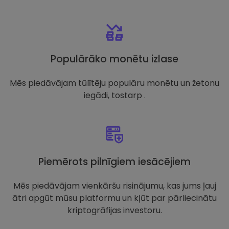
Populārāko monētu izlase
Mēs piedāvājam tūlītēju populāru monētu un žetonu
iegādi, tostarp .
Piemērots pilnīgiem iesācējiem
Mēs piedāvājam vienkāršu risinājumu, kas jums ļauj
ātri apgūt mūsu platformu un kļūt par pārliecinātu
kriptogrāfijas investoru.