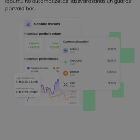
labumu no automatizētas līdzsvarošanas un gudras
pārvaldības.