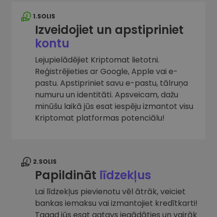
1.SOLIS
Izveidojiet un apstipriniet
kontu
Lejupielādējiet Kriptomat lietotni.
Reģistrējieties ar Google, Apple vai e-
pastu. Apstipriniet savu e-pastu, tālruņa
numuru un identitāti. Apsveicam, dažu
minūšu laikā jūs esat iespēju izmantot visu
Kriptomat platformas potenciālu!
2.SOLIS
Papildināt
līdzekļus
Lai līdzekļus pievienotu vēl ātrāk, veiciet
bankas iemaksu vai izmantojiet kredītkarti!
Tagad jūs esat gatavs iegādāties un vairāk