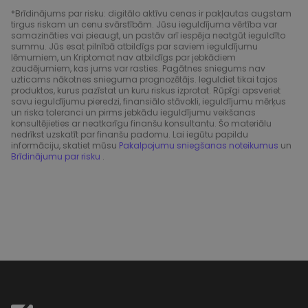
*Brīdinājums par risku: digitālo aktīvu cenas ir pakļautas augstam
tirgus riskam un cenu svārstībām. Jūsu ieguldījuma vērtība var
samazināties vai pieaugt, un pastāv arī iespēja neatgūt ieguldīto
summu. Jūs esat pilnībā atbildīgs par saviem ieguldījumu
lēmumiem, un Kriptomat nav atbildīgs par jebkādiem
zaudējumiem, kas jums var rasties. Pagātnes sniegums nav
uzticams nākotnes snieguma prognozētājs. Ieguldiet tikai tajos
produktos, kurus pazīstat un kuru riskus izprotat. Rūpīgi apsveriet
savu ieguldījumu pieredzi, finansiālo stāvokli, ieguldījumu mērķus
un riska toleranci un pirms jebkādu ieguldījumu veikšanas
konsultējieties ar neatkarīgu finanšu konsultantu. Šo materiālu
nedrīkst uzskatīt par finanšu padomu. Lai iegūtu papildu
informāciju, skatiet mūsu
Pakalpojumu sniegšanas noteikumus
un
Brīdinājumu par risku
.