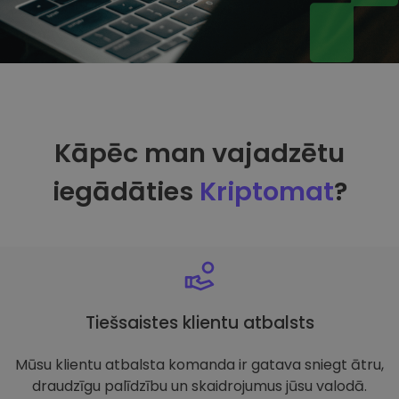
Kāpēc man vajadzētu
iegādāties
Kriptomat
?
Tiešsaistes klientu atbalsts
Mūsu klientu atbalsta komanda ir gatava sniegt ātru,
draudzīgu palīdzību un skaidrojumus jūsu valodā.