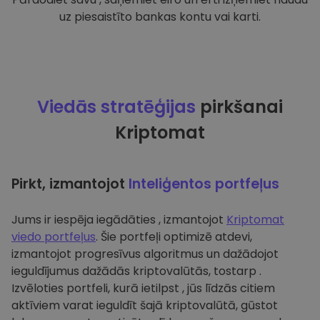
uz piesaistīto bankas kontu vai karti.
Viedās stratēģijas
pirkšanai
Kriptomat
Pirkt, izmantojot
Inteliģentos portfeļus
Jums ir iespēja iegādāties , izmantojot
Kriptomat
viedo portfeļus
. Šie portfeļi optimizē atdevi,
izmantojot progresīvus algoritmus un dažādojot
ieguldījumus dažādās kriptovalūtās, tostarp .
Izvēloties portfeli, kurā ietilpst , jūs līdzās citiem
aktīviem varat ieguldīt šajā kriptovalūtā, gūstot