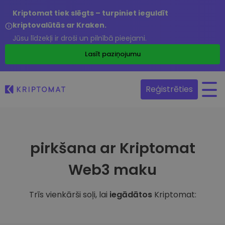
Kriptomat tiek slēgts – turpiniet ieguldīt
kriptovalūtās ar Kraken.
Jūsu līdzekļi ir droši un pilnībā pieejami.
Lasīt paziņojumu
Reģistrēties
pirkšana ar Kriptomat
Web3 maku
Trīs vienkārši soļi, lai
iegādātos
Kriptomat: