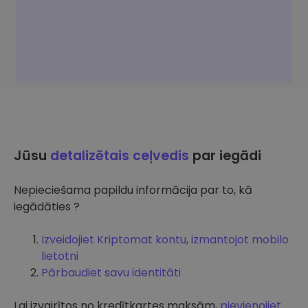
Jūsu
detalizētais ceļvedis
par iegādi
Nepieciešama papildu informācija par to, kā
iegādāties ?
Izveidojiet Kriptomat kontu, izmantojot mobilo
lietotni
Pārbaudiet savu identitāti
Lai izvairītos no kredītkartes maksām,
pievienojiet