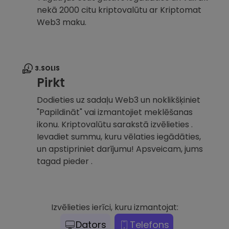
nekā 2000 citu kriptovalūtu ar Kriptomat
Web3 maku.
3.SOLIS
Pirkt
Dodieties uz sadaļu Web3 un noklikšķiniet
"Papildināt" vai izmantojiet meklēšanas
ikonu. Kriptovalūtu sarakstā izvēlieties .
Ievadiet summu, kuru vēlaties iegādāties,
un apstipriniet darījumu! Apsveicam, jums
tagad pieder .
Izvēlieties ierīci, kuru izmantojat:
Dators
Telefons