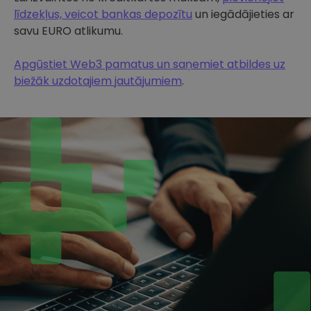
līdzekļus, veicot bankas depozītu
un iegādājieties ar
savu EURO atlikumu.
Apgūstiet Web3 pamatus un saņemiet atbildes uz
biežāk uzdotajiem jautājumiem
.