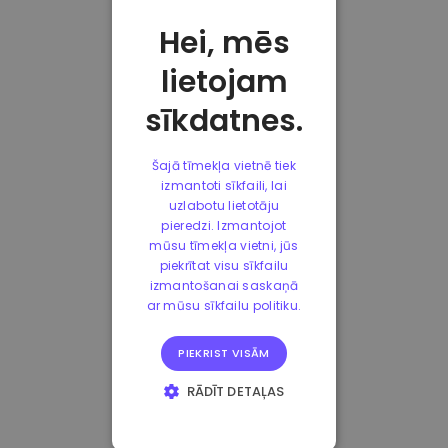
Hei, mēs
lietojam
sīkdatnes.
Šajā tīmekļa vietnē tiek
izmantoti sīkfaili, lai
uzlabotu lietotāju
pieredzi. Izmantojot
mūsu tīmekļa vietni, jūs
piekrītat visu sīkfailu
izmantošanai saskaņā
ar mūsu sīkfailu politiku.
PIEKRIST VISĀM
RĀDĪT DETAĻAS
STRIKTI
NEPIECIEŠAMIE