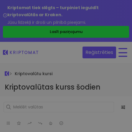
Kriptomat tiek slēgts – turpiniet ieguldīt
kriptovalūtās ar Kraken.
Jūsu līdzekļi ir droši un pilnībā pieejami.
Lasīt paziņojumu
Reģistrēties
Kriptovalūtu kursi
Kriptovalūtas kurss šodien