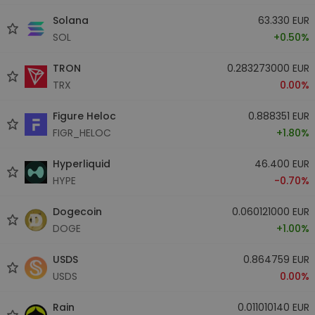
Solana
63.330 EUR
SOL
+0.50%
TRON
0.283273000 EUR
TRX
0.00%
Figure Heloc
0.888351 EUR
FIGR_HELOC
+1.80%
Hyperliquid
46.400 EUR
HYPE
-0.70%
Dogecoin
0.060121000 EUR
DOGE
+1.00%
USDS
0.864759 EUR
USDS
0.00%
Rain
0.011010140 EUR