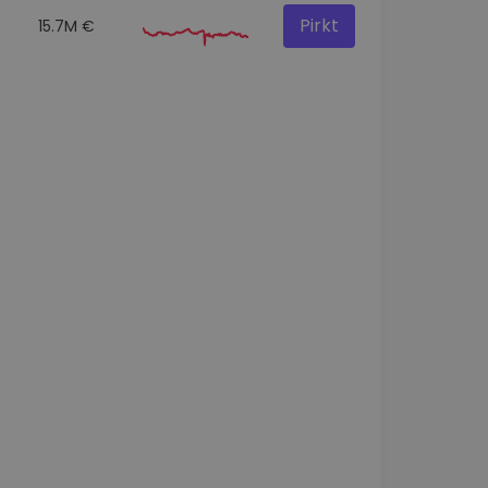
Pirkt
15.7M €