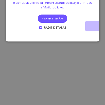
piekrītat visu sīkfailu izmantošanai saskaņā ar mūsu
1.190000 €
-2.10%
3.3B €
sīkfailu politiku.
PIEKRIST VISĀM
RĀDĪT DETAĻAS
STRIKTI NEPIECIEŠAMIE
VEIKTSPĒJAS
MĒRĶA
FUNKCIONALITĀTES