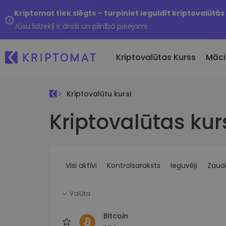
Kriptomat tiek slēgts – turpiniet ieguldīt kriptovalūtās
Jūsu līdzekļi ir droši un pilnībā pieejami.
Kriptovalūtas Kurss
Māci
Kriptovalūtu kursi
Pirkt un pārdot kripto
Kriptovalūtas kur
Visas cenas
Tikko 
Pērciet vairāk nekā 300
Vairāk nekā 300 kriptovalūtu
Nesen 
kriptovalūtas
Ja es
Lielākie Ieguvēji un Zaudētāji
Kripto maiņa
vērtī
Atrodiet investīciju iespējas
Vairāk nekā 1000 valūtu pā
...šodi
iespējas
Visi aktīvi
Kontrolsaraksts
Ieguvēji
Zaudē
Inteliģentie portfeļi
Gudrs veids, kā investēt
Valūta
kriptovalūtās
Kriptomat Maks
Bitcoin
Drošs un vienkāršs kriptova