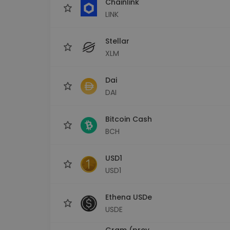
Chainlink
LINK
Stellar
XLM
Dai
DAI
Bitcoin Cash
BCH
USD1
USD1
Ethena USDe
USDE
Gram (prev.