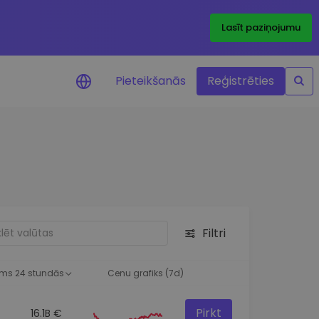
Lasīt paziņojumu
Pieteikšanās
Reģistrēties
ājumi par cenām
ienītāko žetonu cenu
ājumi reāllaikā
 investīciju iespējas
Filtri
a analīze
tziņas optimālai
ai
ms 24 stundās
Cenu grafiks (7d)
Pirkt
16.1B €