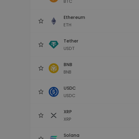
BTC
maks
Ieguldījumu palīgs
Ethereum
Atrodi savu kripto stratēģiju
ETH
Tether
USDT
BNB
BNB
USDC
USDC
XRP
XRP
Solana