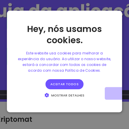
Hey, nós usamos
cookies.
Este website usa cookies para melhorar a
experiência do usuário. Ao utilizar o nosso website,
estará a concordar com todos os cookies de
acordo com nossa Política de Cookies.
ACEITAR TODOS
MOSTRAR DETALHES
ESTRITAMENTE NECESSÁRIOS
DESEMPENHO
Kriptomat
DIRECIONAMENTO
FUNCIONALIDADE