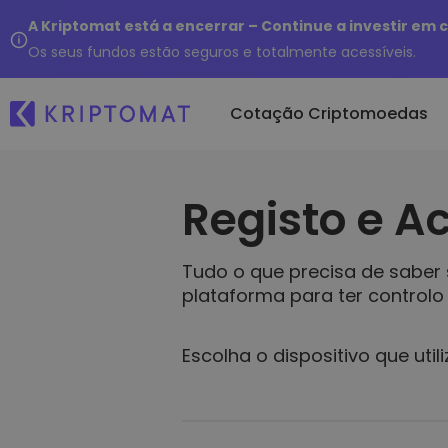
A Kriptomat está a encerrar – Continue a investir em
Os seus fundos estão seguros e totalmente acessíveis.
Cotação Criptomoedas
Registo e A
Ad
Todos os preços
Comprar e V
No
Mais de 300 criptomoedas
Compre mais 
Kr
Tudo o que precisa de saber s
E 
Principais Ganhadores &
Trocar Cryp
plataforma para ter controlo 
d
Perdedores
Mais de 1000 
...
Procure oportunidades de
investimento
Portefólios 
Escolha o dispositivo que utili
Modo inteligen
cripto
Carteira da
Uma carteira 
simples e seg