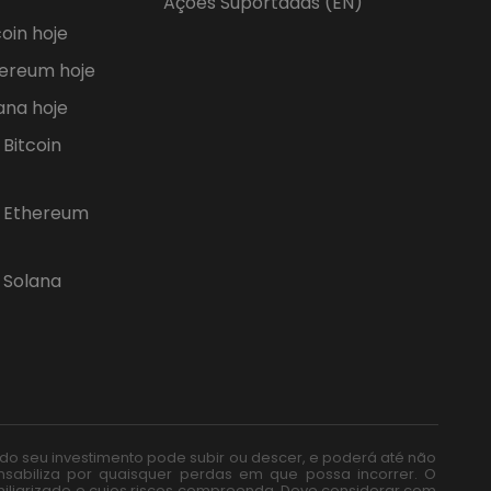
Ações Suportadas (EN)
oin hoje
ereum hoje
ana hoje
Bitcoin
 Ethereum
Solana
r do seu investimento pode subir ou descer, e poderá até não
nsabiliza por quaisquer perdas em que possa incorrer. O
iliarizado e cujos riscos compreenda. Deve considerar com