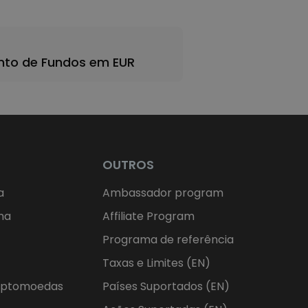
nto de Fundos em EUR
OUTROS
a
Ambassador program
ma
Affiliate Program
Programa de referência
Taxas e Limites (EN)
riptomoedas
Países Suportados (EN)