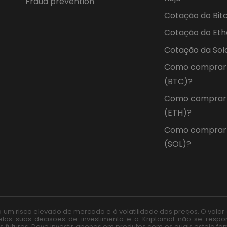
Fraud prevention
Cotação do Bitc
Cotação do Eth
Cotação da Sol
Como comprar 
(BTC)?
Como comprar
(ETH)?
Como comprar 
(SOL)?
os a um risco elevado de mercado e à volatilidade dos preços. O valo
pelas suas decisões de investimento e a Kriptomat não se respo
turos. Deve investir apenas em produtos com os quais esteja fam