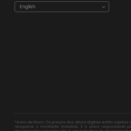
€
EUR
kr
SEK
English
$
USD
fr.
CHF
лв.
BGN
kr
NOK
Kč
CZK
L
RON
ft
HUF
kr.
DKK
zł
PLN
*Aviso de Risco: Os preços dos ativos digitais estão sujeit
recuperar o montante investido. É o único responsável 
desempenho passado não é um indicativo de desempenhos fu