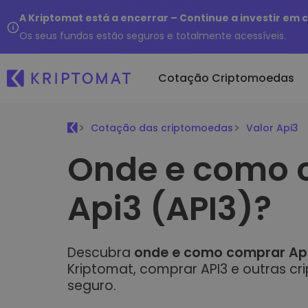
A Kriptomat está a encerrar – Continue a investir em
Os seus fundos estão seguros e totalmente acessíveis.
Cotação Criptomoedas
Cotação das criptomoedas
Valor Api3
Comprar e Vend
Adici
Onde e como 
Todos os preços
Compre mais de 
Novos 
Mais de 300 criptomoedas
criptomoedas
Kripto
Principais Ganhadores &
Api3 (API3)?
E se 
Trocar Crypto
Perdedores
de…
Mais de 1000 pare
Procure oportunidades de
...hoje
investimento
Portefólios Inte
Descubra
onde e como comprar Api
Modo inteligente d
cripto
Kriptomat, comprar API3 e outras cri
Carteira da Kr
seguro.
Uma carteira de 
simples e segura