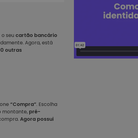
e o seu
cartão bancário
idamente. Agora, está
80 outras
cione
“Compra”
. Escolha
 o montante,
pré-
compra.
Agora possui