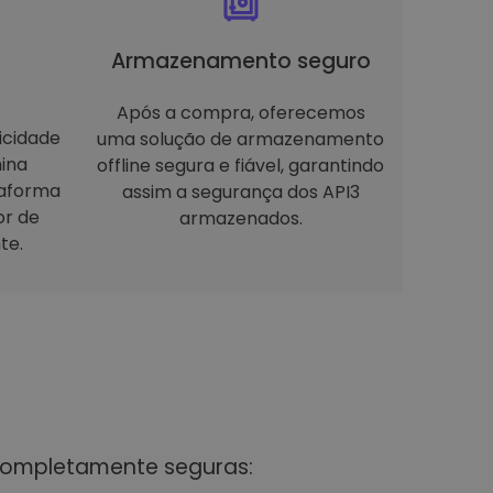
Armazenamento seguro
Após a compra, oferecemos
icidade
uma solução de armazenamento
ina
offline segura e fiável, garantindo
taforma
assim a segurança dos API3
or de
armazenados.
te.
 completamente seguras: