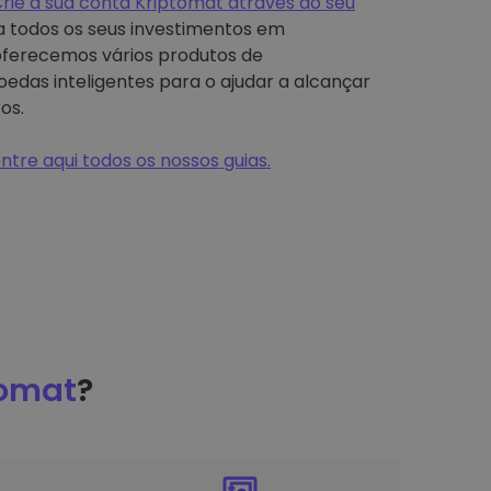
rie a sua conta Kriptomat através do seu
ra todos os seus investimentos em
ferecemos vários produtos de
edas inteligentes para o ajudar a alcançar
os.
ntre aqui todos os nossos guias.
tomat
?