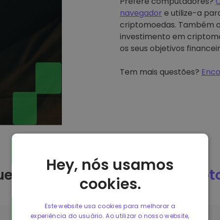
Prefere computadores?
C
navegador
e utilize-a pa
criptomoedas. Também o
investimento em criptomo
os seus objetivos financeir
Tem mais questões?
Enco
Hey, nós usamos
ue devo comprar Api3 na
Krip
cookies.
Este website usa cookies para melhorar a
experiência do usuário. Ao utilizar o nosso website,