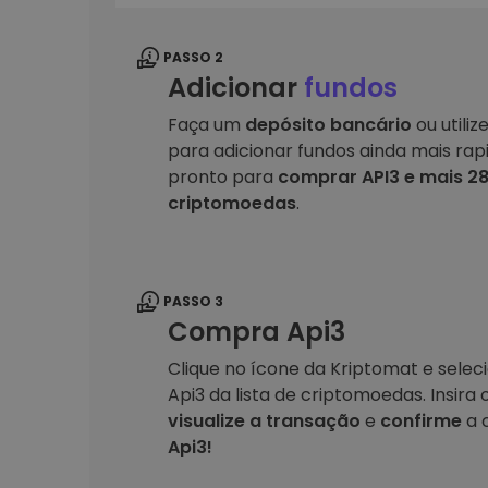
PASSO 2
Adicionar
fundos
Faça um
depósito bancário
ou utiliz
para adicionar fundos ainda mais rap
pronto para
comprar API3 e mais 2
criptomoedas
.
PASSO 3
Compra Api3
Clique no ícone da Kriptomat e sele
Api3 da lista de criptomoedas. Insira
visualize a transação
e
confirme
a 
Api3!