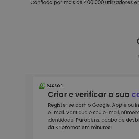
Confiada por mais de 400 000 utilizadores 
Explorador de 
Encontra a tua est
PASSO 1
Criar e verificar a sua
c
Registe-se com o Google, Apple ou i
e-mail. Verifique o seu e-mail, númer
identidade. Parabéns, acaba de desb
da Kriptomat em minutos!