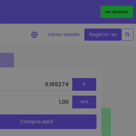
Ler anúncio
Iniciar sessão
Registar-se
Alerta de preços
Atualizações de preços em tempo
real para os seus tokens favoritos
€
Explorar Ativos
Descubra oportunidades de
investimento
API3
Análise do Portefólio
Ideias inteligentes para um
desempenho ótimo
Compra Api3