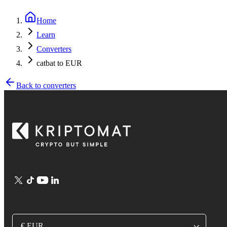
Home
Learn
Converters
catbat to EUR
Back to converters
€ EUR