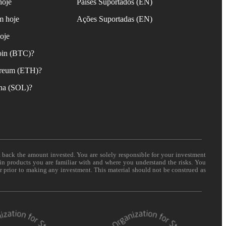
hoje
Países Suportados (EN)
m hoje
Ações Suportadas (EN)
oje
oin (BTC)?
reum (ETH)?
na (SOL)?
t back the amount invested. You are solely responsible for your investment
 in products you are familiar with and where you understand the risks. You
er prior to making any investment. This material should not be construed as