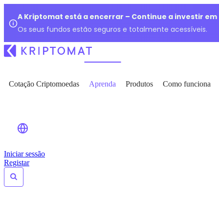
A Kriptomat está a encerrar – Continue a investir e
Os seus fundos estão seguros e totalmente acessíveis.
Cotação Criptomoedas
Aprenda
Produtos
Como funciona
Iniciar sessão
Registar