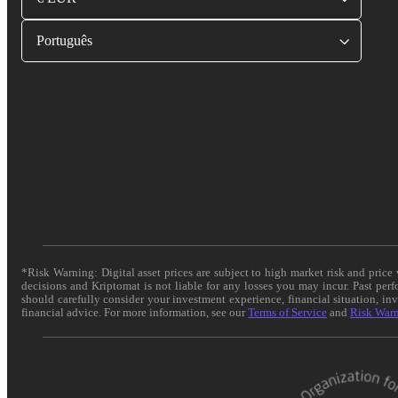
Português
*Risk Warning: Digital asset prices are subject to high market risk and pric
decisions and Kriptomat is not liable for any losses you may incur. Past per
should carefully consider your investment experience, financial situation, in
financial advice. For more information, see our
Terms of Service
and
Risk War