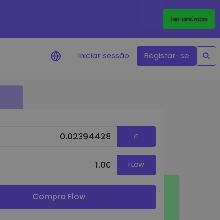
Ler anúncio
Iniciar sessão
Registar-se
Alerta de preços
Atualizações de preços em tempo
real para os seus tokens favoritos
€
Explorar Ativos
Descubra oportunidades de
investimento
FLOW
Análise do Portefólio
Ideias inteligentes para um
desempenho ótimo
Compra Flow