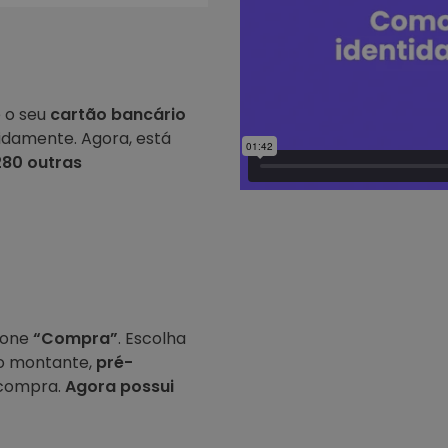
e o seu
cartão bancário
idamente. Agora, está
80 outras
cione
“Compra”
. Escolha
a o montante,
pré-
compra.
Agora possui