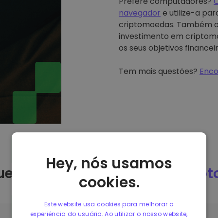
Prefere computadores?
C
navegador
e utilize-a pa
criptomoedas. Também o
investimento em criptomo
os seus objetivos financeir
Tem mais questões?
Enco
Hey, nós usamos
ue devo comprar Flow na
Krip
cookies.
Este website usa cookies para melhorar a
experiência do usuário. Ao utilizar o nosso website,