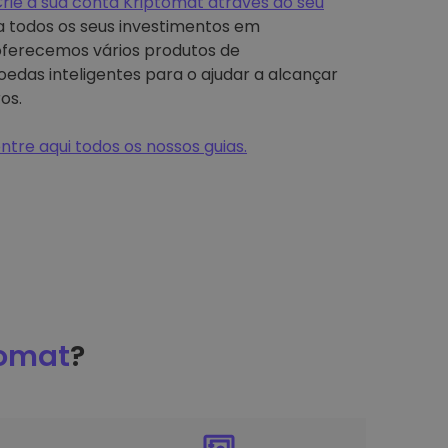
rie a sua conta Kriptomat através do seu
ra todos os seus investimentos em
ferecemos vários produtos de
edas inteligentes para o ajudar a alcançar
os.
ntre aqui todos os nossos guias.
tomat
?