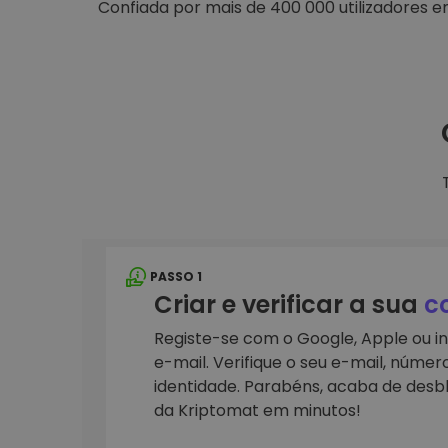
Confiada por mais de 400 000 utilizadores 
Explorador de 
Encontra a tua est
PASSO 1
Criar e verificar a sua
c
Registe-se com o Google, Apple ou i
e-mail. Verifique o seu e-mail, númer
identidade. Parabéns, acaba de desb
da Kriptomat em minutos!