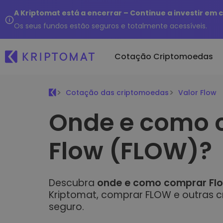
A Kriptomat está a encerrar – Continue a investir em
Os seus fundos estão seguros e totalmente acessíveis.
Cotação Criptomoedas
Cotação das criptomoedas
Valor Flow
Comprar e Vend
Adici
Onde e como 
Todos os preços
Compre mais de 
Novos 
Mais de 300 criptomoedas
criptomoedas
Kripto
Principais Ganhadores &
Flow (FLOW)?
E se 
Trocar Crypto
Perdedores
de…
Mais de 1000 pare
Procure oportunidades de
...hoje
investimento
Portefólios Inte
Descubra
onde e como comprar Flo
Modo inteligente d
cripto
Kriptomat, comprar FLOW e outras cr
Carteira da Kr
seguro.
Uma carteira de 
simples e segura