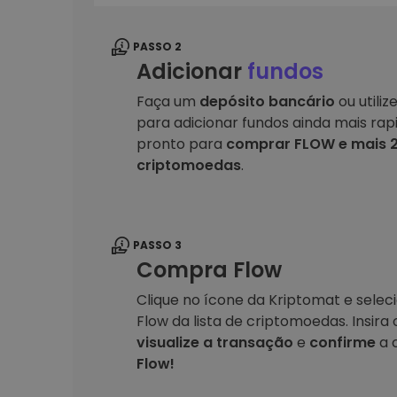
PASSO 2
Adicionar
fundos
Faça um
depósito bancário
ou utiliz
para adicionar fundos ainda mais rap
pronto para
comprar FLOW e mais 2
criptomoedas
.
PASSO 3
Compra Flow
Clique no ícone da Kriptomat e sele
Flow da lista de criptomoedas. Insir
visualize a transação
e
confirme
a 
Flow!