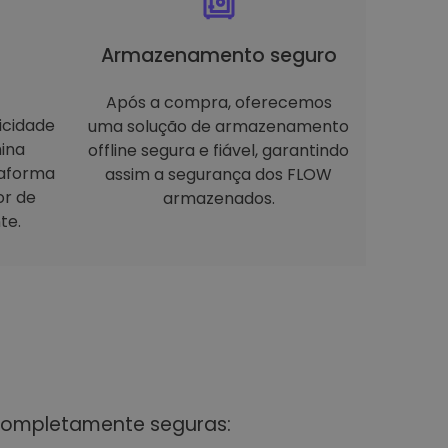
Armazenamento seguro
Após a compra, oferecemos
icidade
uma solução de armazenamento
ina
offline segura e fiável, garantindo
taforma
assim a segurança dos FLOW
or de
armazenados.
te.
 completamente seguras: