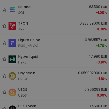
Solana
63.590 EUR
SOL
-1.00%
TRON
0.283139000 EUR
TRX
-0.30%
Figure Heloc
0.883557 EUR
FIGR_HELOC
+1.70%
Hyperliquid
47.980 EUR
HYPE
-3.10%
Dogecoin
0.059902000 EUR
DOGE
-1.10%
USDS
0.866093 EUR
USDS
0.00%
LEO Token
8.4500 EUR