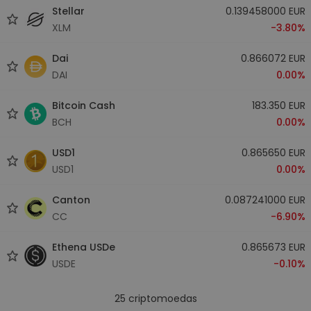
Stellar
0.139458000 EUR
XLM
-3.80%
Dai
0.866072 EUR
DAI
0.00%
Bitcoin Cash
183.350 EUR
BCH
0.00%
USD1
0.865650 EUR
USD1
0.00%
Canton
0.087241000 EUR
CC
-6.90%
Ethena USDe
0.865673 EUR
USDE
-0.10%
25
criptomoedas