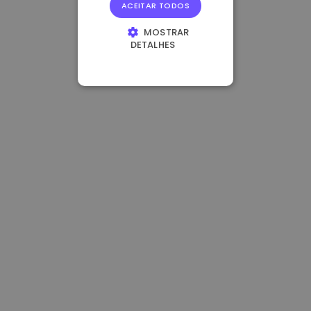
ACEITAR TODOS
MOSTRAR
DETALHES
ESTRITAMENTE
NECESSÁRIOS
DESEMPENHO
DIRECIONAMENTO
FUNCIONALIDADE