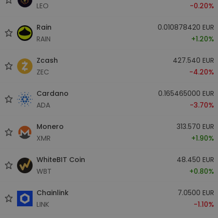
LEO
-0.20%
Rain
0.010878420 EUR
RAIN
+1.20%
Zcash
427.540 EUR
ZEC
-4.20%
Cardano
0.165465000 EUR
ADA
-3.70%
Monero
313.570 EUR
XMR
+1.90%
WhiteBIT Coin
48.450 EUR
WBT
+0.80%
Chainlink
7.0500 EUR
LINK
-1.10%