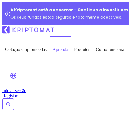
A Kriptomat está a encerrar – Continue a investir e
Os seus fundos estão seguros e totalmente acessíveis.
Cotação Criptomoedas
Aprenda
Produtos
Como funciona
Iniciar sessão
Registar