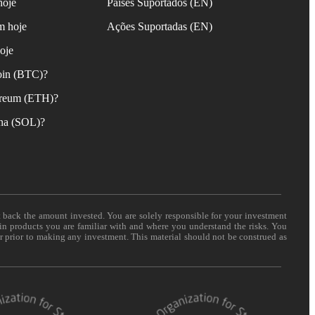
hoje
Países Suportados (EN)
m hoje
Ações Suportadas (EN)
oje
oin (BTC)?
reum (ETH)?
na (SOL)?
t back the amount invested. You are solely responsible for your investment
 in products you are familiar with and where you understand the risks. You
er prior to making any investment. This material should not be construed as