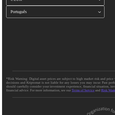
Português
*Risk Warning: Digital asset prices are subject to high market risk and pric
decisions and Kriptomat is not liable for any losses you may incur. Past per
should carefully consider your investment experience, financial situation, in
financial advice. For more information, see our
Terms of Service
and
Risk War