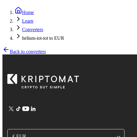
Home
Learn
Converters
helium-iot-iot to EUR
Back to converters
€ EUR