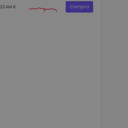
Compra
23.4M €