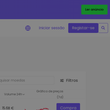
Ler anúncio
Iniciar sessão
Registar-se
Alerta de preços
Atualizações de preços em tempo
real para os seus tokens favoritos
Explorar Ativos
Descubra oportunidades de
investimento
Filtros
Análise do Portefólio
Ideias inteligentes para um
Gráfico de preços
Volume 24h
desempenho ótimo
(7d)
Compra
15.6B €