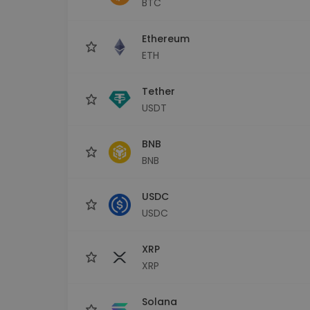
BTC
Explorador de 
Encontra a tua est
Ethereum
ETH
Tether
USDT
BNB
BNB
USDC
USDC
XRP
XRP
Solana