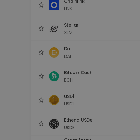
Chainlink
LINK
Stellar
XLM
Dai
DAI
Bitcoin Cash
BCH
USD1
USD1
Ethena USDe
USDE
Gram (prev.