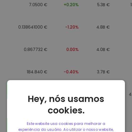
7.0500 €
+0.20%
5.3B €
0.138641000 €
-1.20%
4.8B €
0.867732 €
0.00%
4.0B €
184.840 €
-0.40%
3.7B €
0.867499 €
0.00%
3.5B €
4
Hey, nós usamos
cookies.
0.867435 €
0.00%
3.4B €
Este website usa cookies para melhorar a
experiência do usuário. Ao utilizar o nosso website,