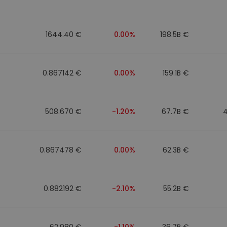
Investimentos
ratégia cripto
1644.40 €
0.00%
198.5B €
0.867142 €
0.00%
159.1B €
508.670 €
-1.20%
67.7B €
0.867478 €
0.00%
62.3B €
0.882192 €
-2.10%
55.2B €
62.980 €
-1.10%
36.7B €