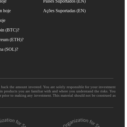
hoje
Países Suportados (EN)
m hoje
Ações Suportadas (EN)
oje
oin (BTC)?
reum (ETH)?
na (SOL)?
t back the amount invested. You are solely responsible for your investment
 in products you are familiar with and where you understand the risks. You
er prior to making any investment. This material should not be construed as