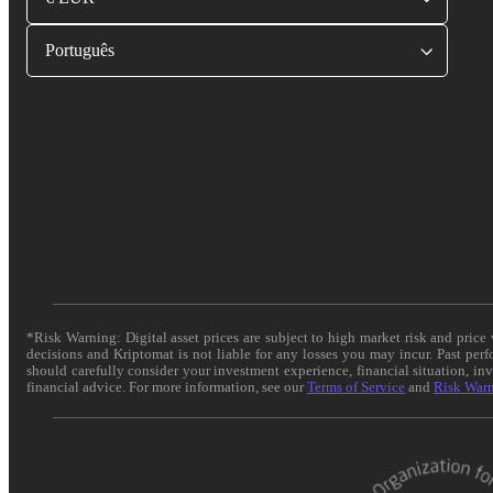
Português
*Risk Warning: Digital asset prices are subject to high market risk and pric
decisions and Kriptomat is not liable for any losses you may incur. Past per
should carefully consider your investment experience, financial situation, in
financial advice. For more information, see our
Terms of Service
and
Risk War