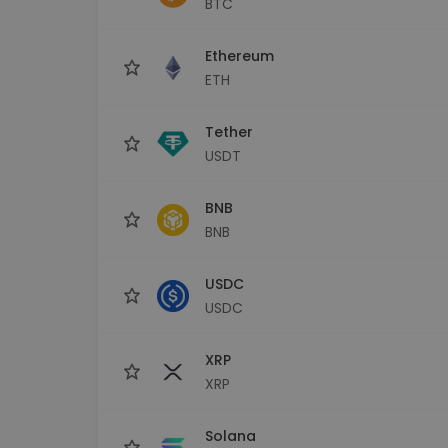
BTC
Explorador de 
Encontra a tua est
Ethereum
ETH
Tether
USDT
BNB
BNB
USDC
USDC
XRP
XRP
Solana