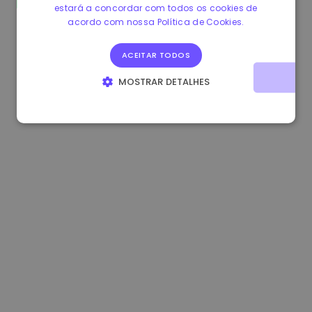
estará a concordar com todos os cookies de
0.084060000 €
+6.10%
3.3B €
acordo com nossa Política de Cookies.
ACEITAR TODOS
MOSTRAR DETALHES
ESTRITAMENTE NECESSÁRIOS
DESEMPENHO
DIRECIONAMENTO
FUNCIONALIDADE