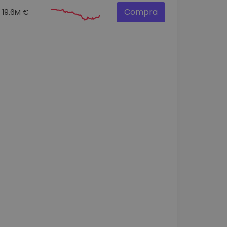
Compra
19.6M €