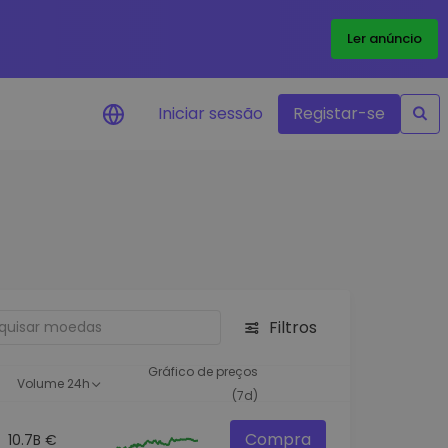
Ler anúncio
Iniciar sessão
Registar-se
Alerta de preços
Atualizações de preços em tempo
real para os seus tokens favoritos
Explorar Ativos
Descubra oportunidades de
investimento
Filtros
Análise do Portefólio
Ideias inteligentes para um
Gráfico de preços
Volume 24h
desempenho ótimo
(7d)
Compra
10.7B €