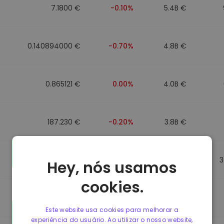
7.1800 €
-0.10%
5.4B €
0.140894000 €
-0.70%
4.8B €
0.865121 €
0.00%
4.0B €
187.230 €
-0.20%
3.8B €
0.864947 €
0.00%
3.5B €
3
Hey, nós usamos
cookies.
0.864977 €
0.00%
3.4B €
Este website usa cookies para melhorar a
experiência do usuário. Ao utilizar o nosso website,