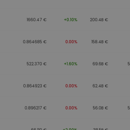
Investimentos
ratégia cripto
1660.47 €
+0.10%
200.4B €
0.864685 €
0.00%
158.4B €
522.370 €
+1.60%
69.6B €
0.864923 €
0.00%
62.4B €
0.896217 €
0.00%
56.0B €
66.110 €
+2.00%
38.5B €