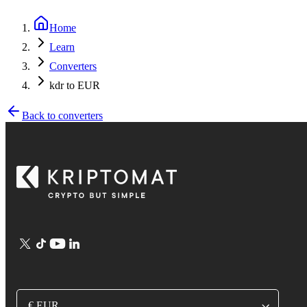
Home
Learn
Converters
kdr to EUR
Back to converters
€ EUR