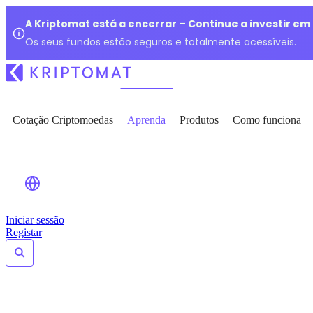
A Kriptomat está a encerrar – Continue a investir e
Os seus fundos estão seguros e totalmente acessíveis.
Cotação Criptomoedas
Aprenda
Produtos
Como funciona
Iniciar sessão
Registar