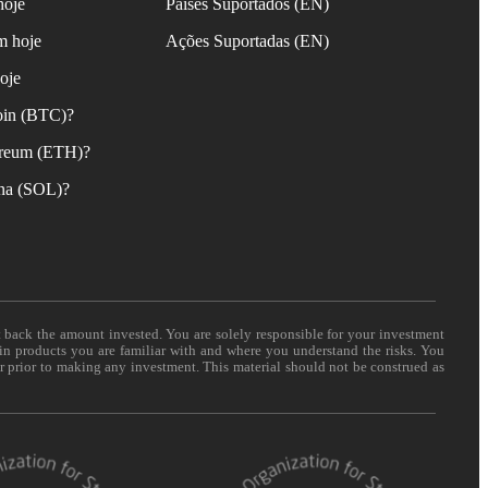
hoje
Países Suportados (EN)
m hoje
Ações Suportadas (EN)
oje
oin (BTC)?
reum (ETH)?
na (SOL)?
t back the amount invested. You are solely responsible for your investment
 in products you are familiar with and where you understand the risks. You
er prior to making any investment. This material should not be construed as