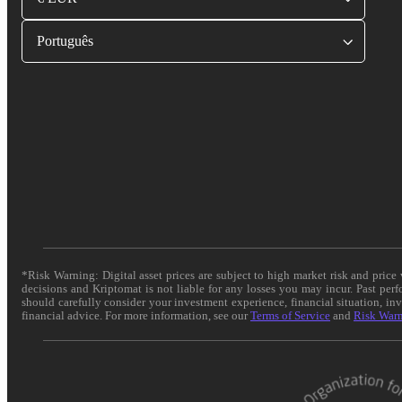
Português
*Risk Warning: Digital asset prices are subject to high market risk and pric
decisions and Kriptomat is not liable for any losses you may incur. Past per
should carefully consider your investment experience, financial situation, in
financial advice. For more information, see our
Terms of Service
and
Risk War