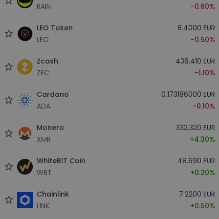
RAIN
-0.60%
LEO Token
8.4000 EUR
LEO
-0.50%
Zcash
438.410 EUR
ZEC
-1.10%
Cardano
0.173186000 EUR
ADA
-0.10%
Monero
332.320 EUR
XMR
+4.30%
WhiteBIT Coin
48.690 EUR
WBT
+0.20%
Chainlink
7.2200 EUR
LINK
+0.50%