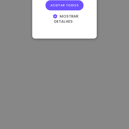
ACEITAR TODOS
MOSTRAR
DETALHES
ESTRITAMENTE
NECESSÁRIOS
DESEMPENHO
DIRECIONAMENTO
FUNCIONALIDADE