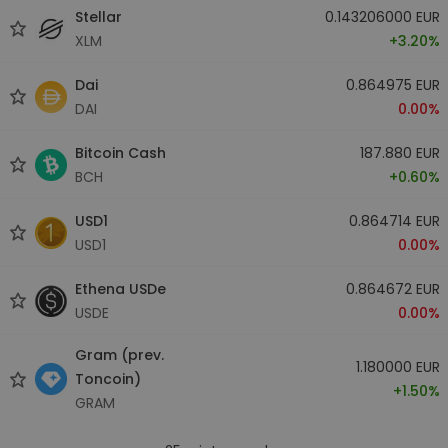
Stellar
0.143206000 EUR
XLM
+3.20%
Dai
0.864975 EUR
DAI
0.00%
Bitcoin Cash
187.880 EUR
BCH
+0.60%
USD1
0.864714 EUR
USD1
0.00%
Ethena USDe
0.864672 EUR
USDE
0.00%
Gram (prev.
1.180000 EUR
Toncoin)
+1.50%
GRAM