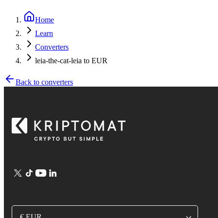
Home
Learn
Converters
leia-the-cat-leia to EUR
Back to converters
€ EUR