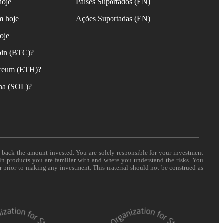
hoje
Países Suportados (EN)
m hoje
Ações Suportadas (EN)
oje
oin (BTC)?
reum (ETH)?
na (SOL)?
t back the amount invested. You are solely responsible for your investment
 in products you are familiar with and where you understand the risks. You
er prior to making any investment. This material should not be construed as