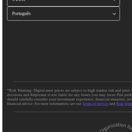
Português
*Risk Warning: Digital asset prices are subject to high market risk and pric
decisions and Kriptomat is not liable for any losses you may incur. Past per
should carefully consider your investment experience, financial situation, in
financial advice. For more information, see our
Terms of Service
and
Risk War