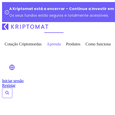
A Kriptomat está a encerrar – Continue a investir e
Os seus fundos estão seguros e totalmente acessíveis.
Cotação Criptomoedas
Aprenda
Produtos
Como funciona
Iniciar sessão
Registar