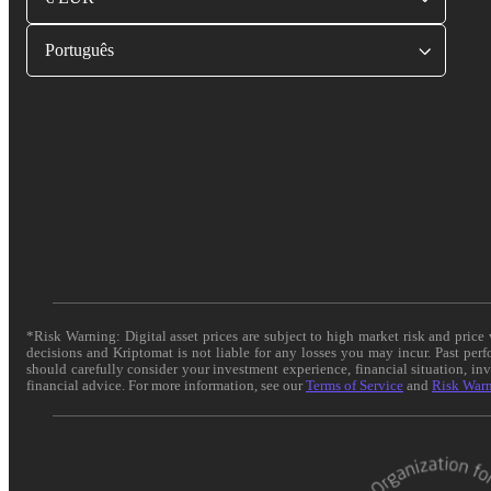
Português
*Risk Warning: Digital asset prices are subject to high market risk and pric
decisions and Kriptomat is not liable for any losses you may incur. Past per
should carefully consider your investment experience, financial situation, in
financial advice. For more information, see our
Terms of Service
and
Risk War