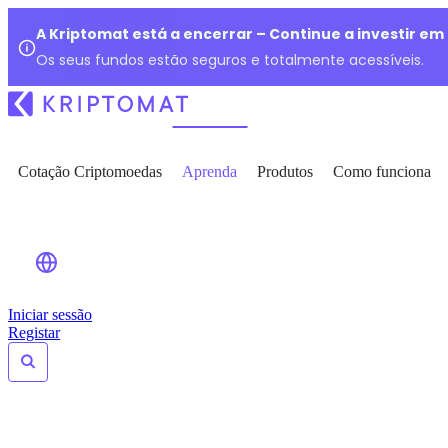
A Kriptomat está a encerrar – Continue a investir e
Os seus fundos estão seguros e totalmente acessíveis.
Cotação Criptomoedas
Aprenda
Produtos
Como funciona
Iniciar sessão
Registar