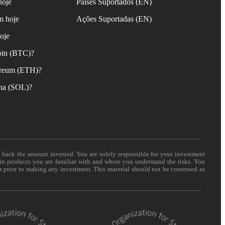
hoje
Países Suportados (EN)
m hoje
Ações Suportadas (EN)
oje
oin (BTC)?
reum (ETH)?
na (SOL)?
t back the amount invested. You are solely responsible for your investment
 in products you are familiar with and where you understand the risks. You
er prior to making any investment. This material should not be construed as