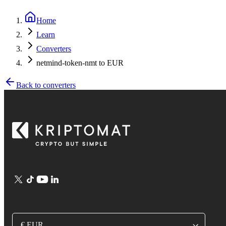
Home
Learn
Converters
netmind-token-nmt to EUR
Back to converters
€ EUR