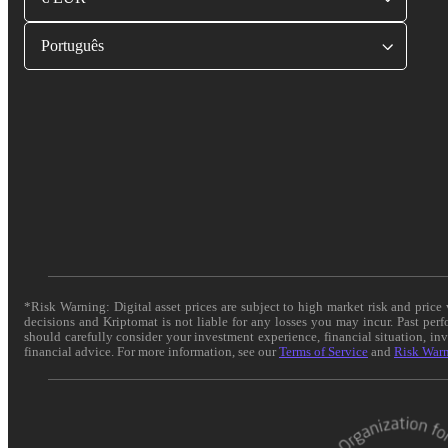
Português
*Risk Warning: Digital asset prices are subject to high market risk and pric
decisions and Kriptomat is not liable for any losses you may incur. Past per
should carefully consider your investment experience, financial situation, in
financial advice. For more information, see our
Terms of Service
and
Risk War