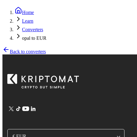
Home
Learn
Converters
opal to EUR
Back to converters
€ EUR