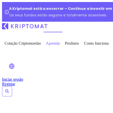
A Kriptomat está a encerrar – Continue a investir e
Os seus fundos estão seguros e totalmente acessíveis.
Cotação Criptomoedas
Aprenda
Produtos
Como funciona
Iniciar sessão
Registar