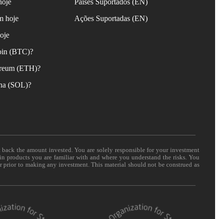
hoje
Países Suportados (EN)
m hoje
Ações Suportadas (EN)
oje
oin (BTC)?
reum (ETH)?
na (SOL)?
t back the amount invested. You are solely responsible for your investment
 in products you are familiar with and where you understand the risks. You
er prior to making any investment. This material should not be construed as