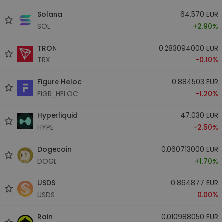
Solana
64.570 EUR
SOL
+2.90%
TRON
0.283094000 EUR
TRX
-0.10%
Figure Heloc
0.884503 EUR
FIGR_HELOC
-1.20%
Hyperliquid
47.030 EUR
HYPE
-2.50%
Dogecoin
0.060713000 EUR
DOGE
+1.70%
USDS
0.864877 EUR
USDS
0.00%
Rain
0.010988050 EUR