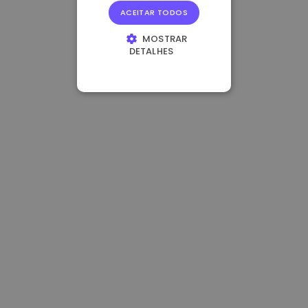
ACEITAR TODOS
MOSTRAR
DETALHES
ESTRITAMENTE
NECESSÁRIOS
DESEMPENHO
DIRECIONAMENTO
FUNCIONALIDADE