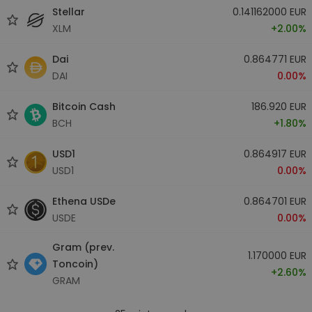
Stellar
0.141162000 EUR
XLM
+2.00%
Dai
0.864771 EUR
DAI
0.00%
Bitcoin Cash
186.920 EUR
BCH
+1.80%
USD1
0.864917 EUR
USD1
0.00%
Ethena USDe
0.864701 EUR
USDE
0.00%
Gram (prev.
1.170000 EUR
Toncoin)
+2.60%
GRAM