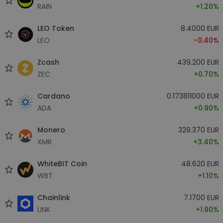
RAIN
+1.20%
LEO Token
8.4000 EUR
LEO
-0.40%
Zcash
439.200 EUR
ZEC
+0.70%
Cardano
0.173811000 EUR
ADA
+0.90%
Monero
329.370 EUR
XMR
+3.40%
WhiteBIT Coin
48.620 EUR
WBT
+1.10%
Chainlink
7.1700 EUR
LINK
+1.90%