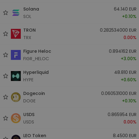
Solana
64.140 EUR
SOL
+0.10%
TRON
0.282534000 EUR
TRX
0.00%
Figure Heloc
0.894162 EUR
FIGR_HELOC
+3.00%
Hyperliquid
48.810 EUR
HYPE
+0.60%
Dogecoin
0.060531000 EUR
DOGE
+0.10%
USDS
0.865954 EUR
USDS
0.00%
LEO Token
8.4500 EUR