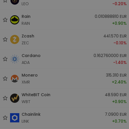
LEO
-0.20%
Rain
0.010888810 EUR
RAIN
+0.90%
Zcash
441.570 EUR
ZEC
-0.10%
Cardano
0.162760000 EUR
ADA
-1.40%
Monero
315.310 EUR
XMR
+2.40%
WhiteBIT Coin
48.590 EUR
WBT
+0.90%
Chainlink
7.0900 EUR
LINK
+0.70%