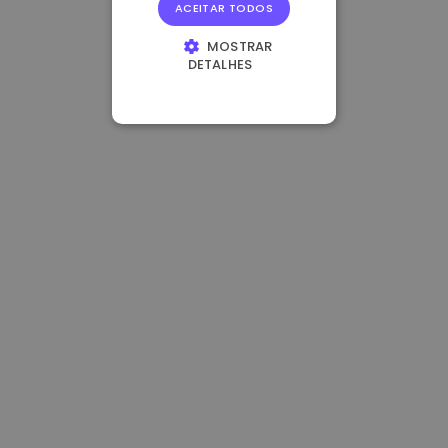
ACEITAR TODOS
MOSTRAR
DETALHES
ESTRITAMENTE
NECESSÁRIOS
DESEMPENHO
DIRECIONAMENTO
FUNCIONALIDADE