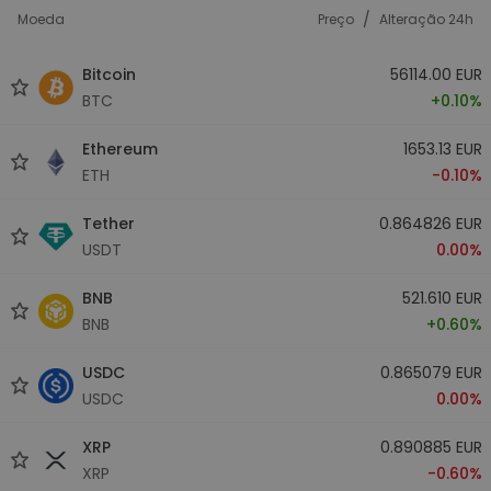
/
Moeda
Preço
Alteração 24h
Bitcoin
56114.00 EUR
BTC
+0.10%
Ethereum
1653.13 EUR
ETH
-0.10%
Tether
0.864826 EUR
USDT
0.00%
BNB
521.610 EUR
BNB
+0.60%
USDC
0.865079 EUR
USDC
0.00%
XRP
0.890885 EUR
XRP
-0.60%