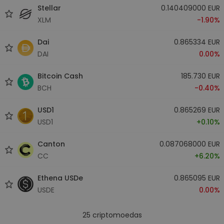
Stellar
0.140409000 EUR
XLM
-1.90%
Dai
0.865334 EUR
DAI
0.00%
Bitcoin Cash
185.730 EUR
BCH
-0.40%
USD1
0.865269 EUR
USD1
+0.10%
Canton
0.087068000 EUR
CC
+6.20%
Ethena USDe
0.865095 EUR
USDE
0.00%
25
criptomoedas