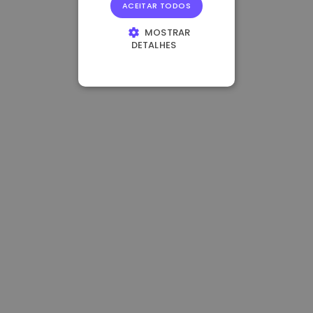
ACEITAR TODOS
MOSTRAR
DETALHES
ESTRITAMENTE
NECESSÁRIOS
DESEMPENHO
DIRECIONAMENTO
FUNCIONALIDADE