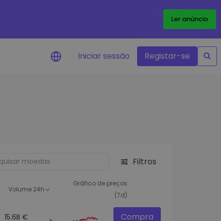
Ler anúncio
Iniciar sessão
Registar-se
Alerta de preços
Atualizações de preços em tempo
real para os seus tokens favoritos
Explorar Ativos
Descubra oportunidades de
investimento
Filtros
Análise do Portefólio
Ideias inteligentes para um
Gráfico de preços
Volume 24h
desempenho ótimo
(7d)
Compra
15.6B €