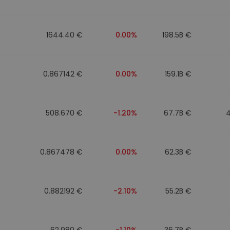
Investimentos
ratégia cripto
1644.40 €
0.00%
198.5B €
0.867142 €
0.00%
159.1B €
508.670 €
-1.20%
67.7B €
0.867478 €
0.00%
62.3B €
0.882192 €
-2.10%
55.2B €
62.980 €
-1.10%
36.7B €