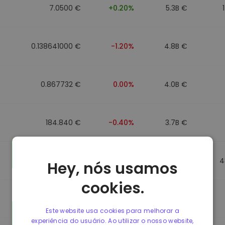
7.0500 €
+0.20%
5.3B €
0.138641000 €
-1.20%
4.8B €
0.867732 €
0.00%
4.0B €
184.840 €
-0.40%
3.7B €
0.867499 €
0.00%
3.5B €
4
Hey, nós usamos
cookies.
0.867435 €
0.00%
3.4B €
Este website usa cookies para melhorar a
experiência do usuário. Ao utilizar o nosso website,