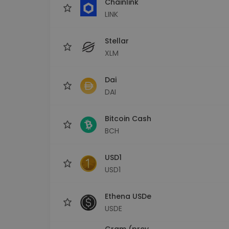
Chainlink
LINK
Stellar
XLM
Dai
DAI
Bitcoin Cash
BCH
USD1
USD1
Ethena USDe
USDE
Gram (prev.