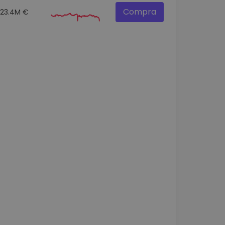
Compra
23.4M €