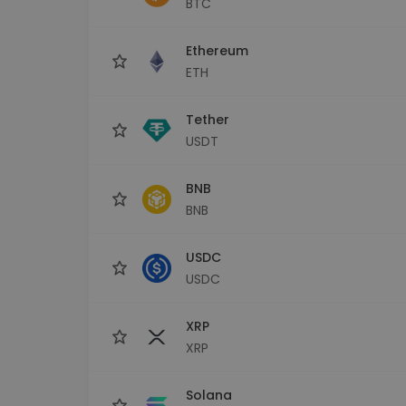
BTC
Explorador de 
Encontra a tua est
Ethereum
ETH
Tether
USDT
BNB
BNB
USDC
USDC
XRP
XRP
Solana