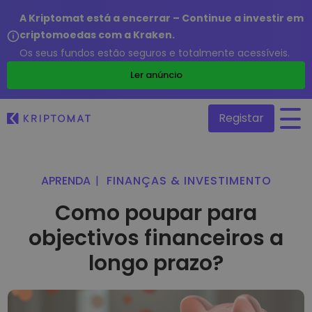
A Kriptomat está a encerrar – Continue a investir em
criptomoedas com a Kraken.
Os seus fundos estão seguros e totalmente acessíveis.
/
Ler anúncio
Registar
Todos os preços
APRENDA
|
FINANÇAS & INVESTIMENTO
Mais de 300 criptomoedas
Como poupar para
Principais Ganhadores & Perdedores
objectivos financeiros a
Procure oportunidades de investimento
Comprar e Vender Cripto
Compre mais de 300 criptomoedas
longo prazo?
Adicionado/s Recentemente
Novos tokens adicionados à Kriptomat
Trocar Crypto
Mais de 1000 pares à escolha
E se eu comprasse 100 euros de…