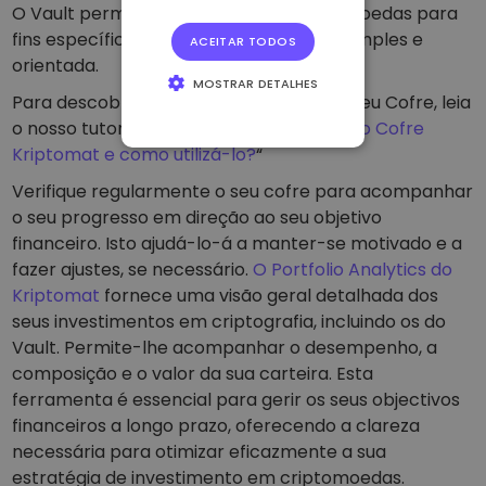
O Vault permite-lhe reservar as criptomoedas para
fins específicos, tornando a poupança simples e
ACEITAR TODOS
orientada.
MOSTRAR DETALHES
Para descobrir como criar e financiar o seu Cofre, leia
ESTRITAMENTE
o nosso tutorial passo-a-passo “
O que é o Cofre
NECESSÁRIOS
Kriptomat e como utilizá-lo?
“
DESEMPENHO
Verifique regularmente o seu cofre para acompanhar
DIRECIONAMENTO
o seu progresso em direção ao seu objetivo
financeiro. Isto ajudá-lo-á a manter-se motivado e a
FUNCIONALIDADE
fazer ajustes, se necessário.
O Portfolio Analytics do
Kriptomat
fornece uma visão geral detalhada dos
seus investimentos em criptografia, incluindo os do
Vault. Permite-lhe acompanhar o desempenho, a
composição e o valor da sua carteira. Esta
ferramenta é essencial para gerir os seus objectivos
financeiros a longo prazo, oferecendo a clareza
necessária para otimizar eficazmente a sua
estratégia de investimento em criptomoedas.