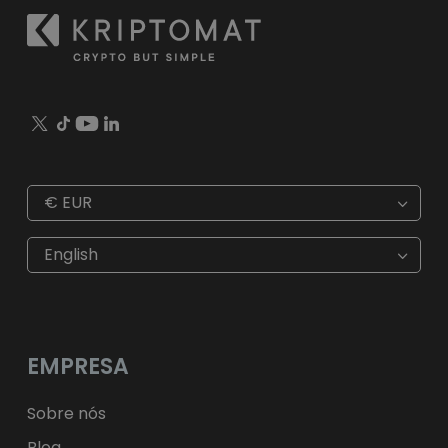
€
EUR
€
EUR
kr
SEK
English
$
USD
fr.
CHF
лв.
BGN
kr
NOK
Kč
CZK
L
RON
EMPRESA
ft
HUF
kr.
DKK
zł
PLN
Sobre nós
Blog