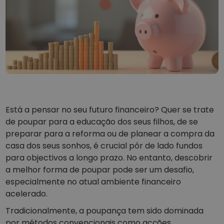
...hoje valeria
Portefólios Inteligentes
Modo inteligente de investir em cripto
Carteira da Kriptomat
Uma carteira de criptomoedas simples e segura
Explorador de Investimentos
Encontra a tua estratégia cripto
KriptoEarn
Ganhe recompensas com as suas criptomoedas
Está a pensar no seu futuro financeiro? Quer se trate
de poupar para a educação dos seus filhos, de se
Cofre
preparar para a reforma ou de planear a compra da
Guarde criptomoedas para o seu futuro
casa dos seus sonhos, é crucial pôr de lado fundos
para objectivos a longo prazo. No entanto, descobrir
Compra Recorrente
Investimentos regulares programados (DCA)
a melhor forma de poupar pode ser um desafio,
especialmente no atual ambiente financeiro
Alerta de preços
Atualizações de preços em tempo real para os seus tokens
acelerado.
favoritos
Tradicionalmente, a poupança tem sido dominada
Explorar Ativos
por métodos convencionais como acções,