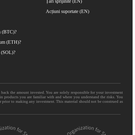
Țări sprijinite (EN)
Acțiuni suportate (EN)
n (BTC)?
eum (ETH)?
 (SOL)?
t back the amount invested. You are solely responsible for your investment
 in products you are familiar with and where you understand the risks. You
er prior to making any investment. This material should not be construed as