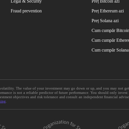
Legal & Security
Preț Bitcoin azi
Fraud prevention
Preț Ethereum azi
Preț Solana azi
Cum cumpăr Bitcoi
Cum cumpăr Ether
Cum cumpăr Solana
e volatility. The value of your investment may go down or up, and you may not ge
formance is not a reliable predictor of future performance. You should only invest
vestment objectives and risk tolerance and consult an independent financial advis
ning
.