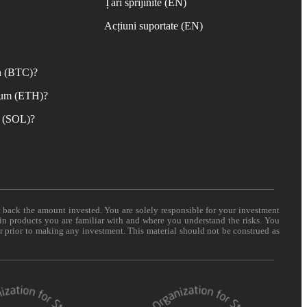
Țări sprijinite (EN)
Acțiuni suportate (EN)
n (BTC)?
eum (ETH)?
 (SOL)?
t back the amount invested. You are solely responsible for your investment
 in products you are familiar with and where you understand the risks. You
er prior to making any investment. This material should not be construed as