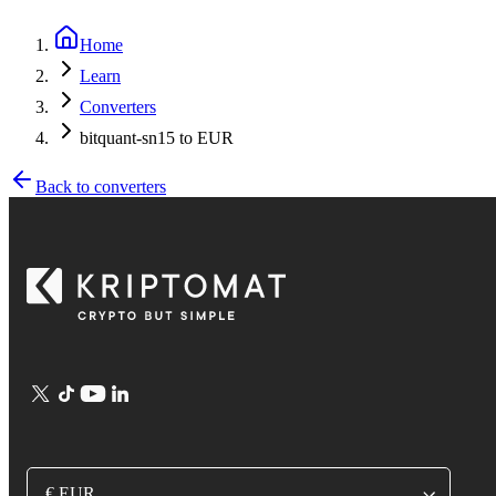
Home
Learn
Converters
bitquant-sn15 to EUR
Back to converters
€ EUR