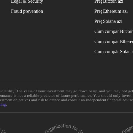
Legal & Security
Preț Bitcoin azi
Fraud prevention
Preț Ethereum azi
Preț Solana azi
Cum cumpăr Bitcoi
Cum cumpăr Ether
Cum cumpăr Solana
e volatility. The value of your investment may go down or up, and you may not ge
formance is not a reliable predictor of future performance. You should only invest
vestment objectives and risk tolerance and consult an independent financial advis
ning
.