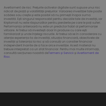
Avertisment de risc: Prețurile activelor digitale sunt supuse unui risc
ridicat de piață și volatilității prețurilor. Valoarea investiției tale poate
scădea sau crește și este posibil să nu primești înapoi suma
investită. Ești singurul responsabil pentru deciziile tale de investiții, iar
Kriptomat nu este răspunzător pentru pierderile pe care le poți suferi.
Performanța anterioară nu este un predictor fiabil al performanței
viitoare. Ar trebui să investești doar în produse cu care ești
familiarizat și unde înțelegi riscurile. Ar trebui să iei în considerare cu
atenție experiența ta de investiții, situația financiară, obiectivele de
investiții și toleranța la risc și să consulți un consilier financiar
independent înainte de a face orice investiție. Acest material nu
trebuie interpretat ca un sfat financiar. Pentru mai multe informații,
consultă secțiunea noastră de
Termeni și Servicii
și
Avertisment de
Risc
.