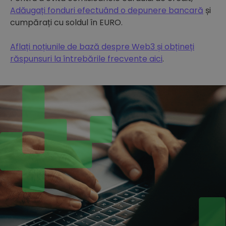
Adăugați fonduri efectuând o depunere bancară
și
cumpărați cu soldul în EURO.
Aflați noțiunile de bază despre Web3 și obțineți
răspunsuri la întrebările frecvente aici
.