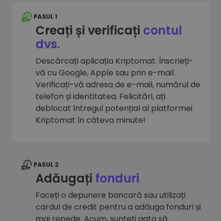
PASUL 1
Creați și verificați
contul
dvs.
Descărcați aplicația Kriptomat. Înscrieți-
vă cu Google, Apple sau prin e-mail.
Verificați-vă adresa de e-mail, numărul de
telefon și identitatea. Felicitări, ați
deblocat întregul potențial al platformei
Kriptomat în câteva minute!
PASUL 2
Adăugați
fonduri
Faceți o depunere bancară sau utilizați
cardul de credit pentru a adăuga fonduri și
mai repede. Acum, sunteți gata să