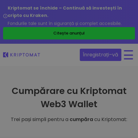
Kriptomat se închide – Continuă să investești în
cripto cu Kraken.
Fondurile tale sunt în siguranță și complet accesibile.
Citește anunțul
Înregistrați–vă
Cumpărare cu Kriptomat
Web3 Wallet
Trei pași simpli pentru a
cumpăra
cu Kriptomat: