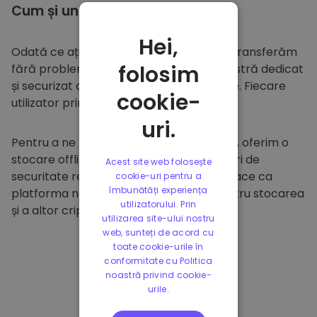
Cum și unde să
stocați
Hei,
Odată ce ați cumpărat pe
Kriptomat
, îl transferăm
folosim
fără probleme în portofelul dumneavoastră dedicat
și securizat din cadrul platformei noastre. Fiecare
cookie-
utilizator primește un portofel individual.
uri.
Pentru a ne proteja clienții și fondurile lor, oferim o
stocare offline sigură și efectuăm audituri de
Acest site web folosește
securitate regulate. Această abordare face ca
cookie-uri pentru a
îmbunătăți experiența
platforma noastră să fie un paradis pentru stocarea
utilizatorului. Prin
și a altor criptomonede.
utilizarea site-ului nostru
web, sunteți de acord cu
toate cookie-urile în
conformitate cu Politica
noastră privind cookie-
urile.