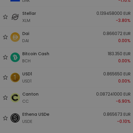
LINK
-1.10%
Stellar
0.139458000 EUR
XLM
-3.80%
Dai
0.866072 EUR
DAI
0.00%
Bitcoin Cash
183.350 EUR
BCH
0.00%
USD1
0.865650 EUR
USD1
0.00%
Canton
0.087241000 EUR
CC
-6.90%
Ethena USDe
0.865673 EUR
USDE
-0.10%