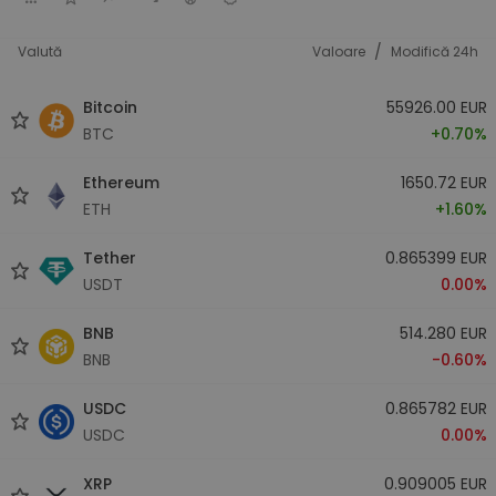
/
Valută
Valoare
Modifică 24h
Bitcoin
55926.00 EUR
BTC
+0.70%
Ethereum
1650.72 EUR
ETH
+1.60%
Tether
0.865399 EUR
USDT
0.00%
BNB
514.280 EUR
BNB
-0.60%
USDC
0.865782 EUR
USDC
0.00%
XRP
0.909005 EUR