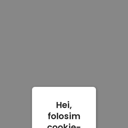
Hei,
folosim
cookie-