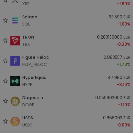
XRP
-1.60%
Solana
63.590 EUR
SOL
-1.00%
TRON
0.283139000 EUR
TRX
-0.30%
Figure Heloc
0.883557 EUR
FIGR_HELOC
+1.70%
Hyperliquid
47.980 EUR
HYPE
-3.10%
Dogecoin
0.059902000 EUR
DOGE
-1.10%
USDS
0.866093 EUR
USDS
0.00%