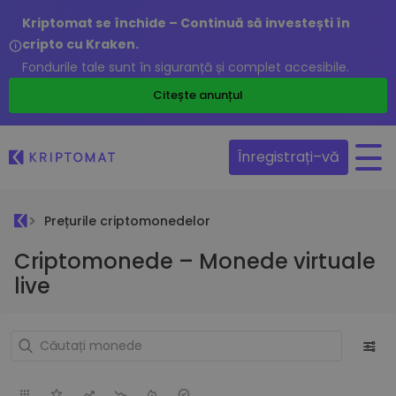
Kriptomat se închide – Continuă să investești în
cripto cu Kraken.
Fondurile tale sunt în siguranță și complet accesibile.
Citește anunțul
Înregistrați–vă
Prețurile criptomonedelor
Criptomonede – Monede virtuale
live