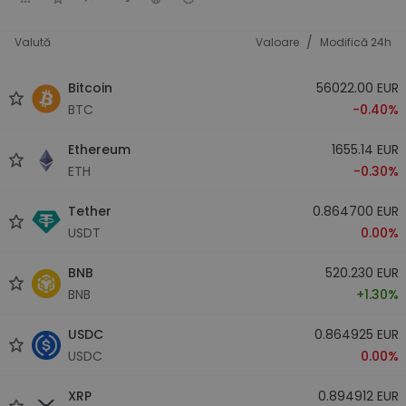
/
Valută
Valoare
Modifică 24h
Bitcoin
56022.00 EUR
BTC
-0.40%
Ethereum
1655.14 EUR
ETH
-0.30%
Tether
0.864700 EUR
USDT
0.00%
BNB
520.230 EUR
BNB
+1.30%
USDC
0.864925 EUR
USDC
0.00%
XRP
0.894912 EUR