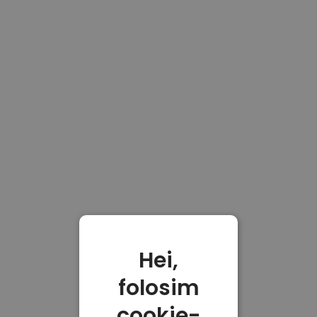
Hei,
folosim
cookie-