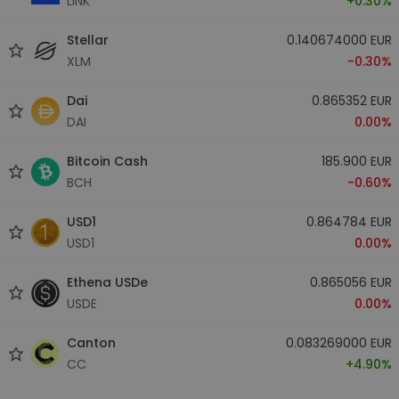
LINK
+0.30%
Stellar
0.140674000 EUR
XLM
-0.30%
Dai
0.865352 EUR
DAI
0.00%
Bitcoin Cash
185.900 EUR
BCH
-0.60%
USD1
0.864784 EUR
USD1
0.00%
Ethena USDe
0.865056 EUR
USDE
0.00%
Canton
0.083269000 EUR
CC
+4.90%