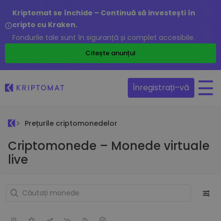
Kriptomat se închide – Continuă să investești în
cripto cu Kraken.
Fondurile tale sunt în siguranță și complet accesibile.
Citește anunțul
Înregistrați–vă
Prețurile criptomonedelor
Criptomonede – Monede virtuale
live