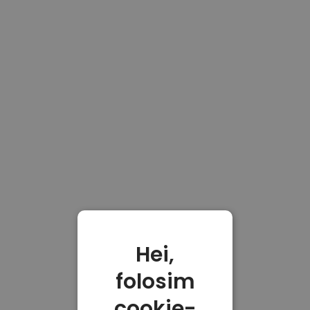
Hei,
folosim
cookie-