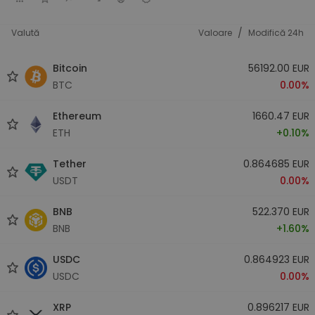
/
Valută
Valoare
Modifică 24h
Bitcoin
56192.00 EUR
BTC
0.00%
Ethereum
1660.47 EUR
ETH
+0.10%
Tether
0.864685 EUR
USDT
0.00%
BNB
522.370 EUR
BNB
+1.60%
USDC
0.864923 EUR
USDC
0.00%
XRP
0.896217 EUR