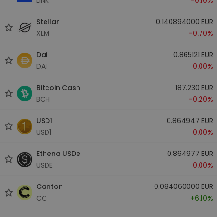
LINK
-0.10%
Stellar
0.140894000 EUR
XLM
-0.70%
Dai
0.865121 EUR
DAI
0.00%
Bitcoin Cash
187.230 EUR
BCH
-0.20%
USD1
0.864947 EUR
USD1
0.00%
Ethena USDe
0.864977 EUR
USDE
0.00%
Canton
0.084060000 EUR
CC
+6.10%