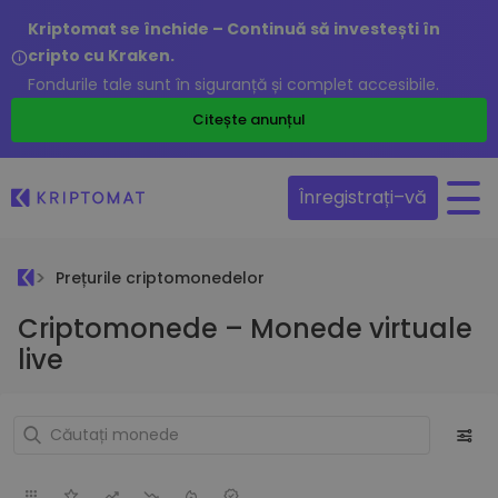
Kriptomat se închide – Continuă să investești în
cripto cu Kraken.
Fondurile tale sunt în siguranță și complet accesibile.
Citește anunțul
Înregistrați–vă
Prețurile criptomonedelor
Criptomonede – Monede virtuale
live