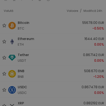
/
Valută
Valoare
Modifică 24h
Bitcoin
55678.00 EUR
BTC
-0.50%
Ethereum
1644.40 EUR
ETH
0.00%
Tether
0.867142 EUR
USDT
0.00%
BNB
508.670 EUR
BNB
-1.20%
USDC
0.867478 EUR
USDC
0.00%
XRP
0.882192 EUR