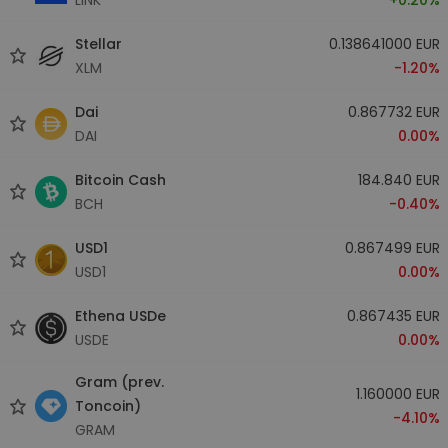
Stellar
0.138641000 EUR
XLM
-1.20%
Dai
0.867732 EUR
DAI
0.00%
Bitcoin Cash
184.840 EUR
BCH
-0.40%
USD1
0.867499 EUR
USD1
0.00%
Ethena USDe
0.867435 EUR
USDE
0.00%
Gram (prev.
1.160000 EUR
Toncoin)
-4.10%
GRAM