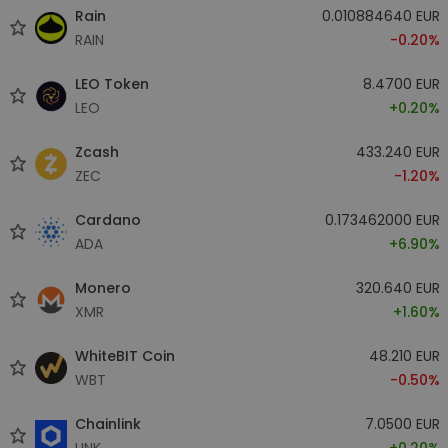
Rain
0.010884640 EUR
RAIN
-0.20%
LEO Token
8.4700 EUR
LEO
+0.20%
Zcash
433.240 EUR
ZEC
-1.20%
Cardano
0.173462000 EUR
ADA
+6.90%
Monero
320.640 EUR
XMR
+1.60%
WhiteBIT Coin
48.210 EUR
WBT
-0.50%
Chainlink
7.0500 EUR
LINK
+0.20%