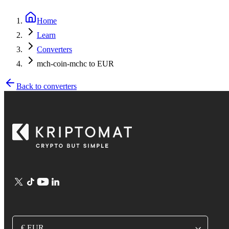
Home
Learn
Converters
mch-coin-mchc to EUR
Back to converters
€ EUR