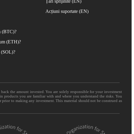
Țări sprijinite (EN)
Acțiuni suportate (EN)
n (BTC)?
eum (ETH)?
 (SOL)?
t back the amount invested. You are solely responsible for your investment
 in products you are familiar with and where you understand the risks. You
er prior to making any investment. This material should not be construed as