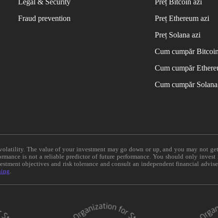
Legal & Security
Preț Bitcoin azi
Fraud prevention
Preț Ethereum azi
Preț Solana azi
Cum cumpăr Bitcoi
Cum cumpăr Ether
Cum cumpăr Solana
e volatility. The value of your investment may go down or up, and you may not ge
formance is not a reliable predictor of future performance. You should only invest
vestment objectives and risk tolerance and consult an independent financial advis
ning
.