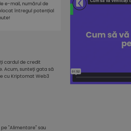
 de e-mail, numărul de
eblocat întregul potențial
nute!
i cardul de credit
e. Acum, sunteți gata să
de cu Kriptomat Web3
c pe "Alimentare" sau