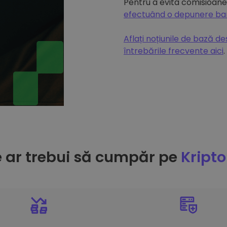
Pentru a evita comisioanel
efectuând o depunere b
Aflați noțiunile de bază d
întrebările frecvente aici
.
e ar trebui să cumpăr pe
Kript