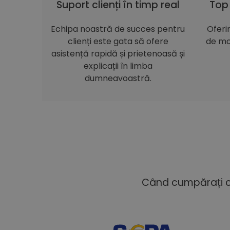
Suport clienți în timp real
Top
Echipa noastră de succes pentru
Oferi
clienți este gata să ofere
de mo
asistență rapidă și prietenoasă și
explicații în limba
dumneavoastră.
Când cumpărați cu 