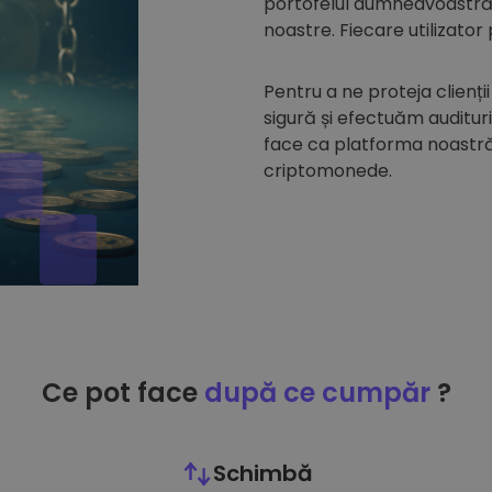
portofelul dumneavoastră d
noastre. Fiecare utilizator
Pentru a ne proteja clienții
sigură și efectuăm auditur
face ca platforma noastră 
criptomonede.
Ce pot face
după ce cumpăr
?
Schimbă