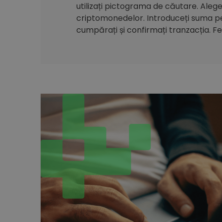
utilizați pictograma de căutare. Alegeți
criptomonedelor. Introduceți suma pe 
cumpărați și confirmați tranzacția. Feli