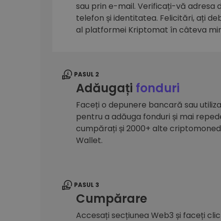
sau prin e-mail. Verificați-vă adresa
Explorator de investiții
telefon și identitatea. Felicitări, ați d
Găsește-ți strategia cripto
al platformei Kriptomat în câteva mi
PASUL 2
Adăugați
fonduri
Faceți o depunere bancară sau utilizaț
pentru a adăuga fonduri și mai reped
cumpărați și 2000+ alte criptomone
Wallet.
PASUL 3
Cumpărare
Accesați secțiunea Web3 și faceți cli