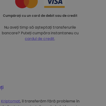
Cumpărați cu un card de debit sau de credit
Nu aveți timp să așteptați transferurile
bancare? Puteți cumpăra instantaneu cu
cardul de credit
.
ți
e
Kriptomat
, îl transferăm fără probleme în