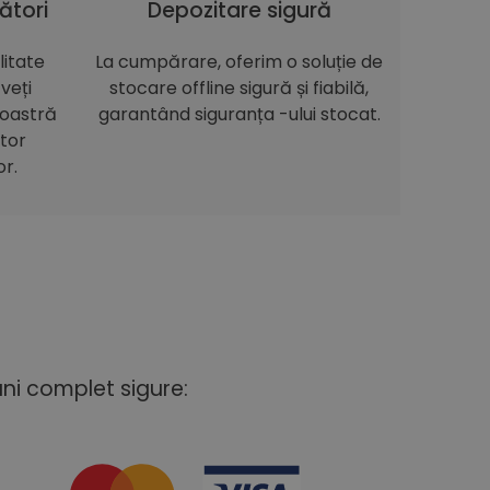
ători
Depozitare sigură
itate
La cumpărare, oferim o soluție de
veți
stocare offline sigură și fiabilă,
noastră
garantând siguranța -ului stocat.
itor
or.
uni complet sigure: