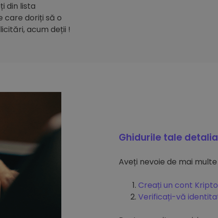
 din lista
care doriți să o
citări, acum deții !
Ghidurile tale detali
Aveți nevoie de mai multe
Creați un cont Kripto
Verificați-vă identit