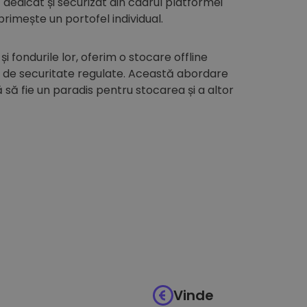
edicat și securizat din cadrul platformei
 primește un portofel individual.
 și fondurile lor, oferim o stocare offline
i de securitate regulate. Această abordare
să fie un paradis pentru stocarea și a altor
Vinde