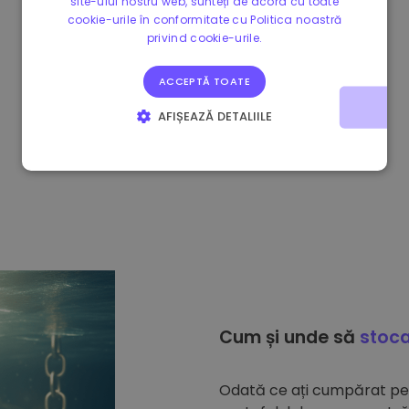
site-ului nostru web, sunteți de acord cu toate
cookie-urile în conformitate cu Politica noastră
privind cookie-urile.
ACCEPTĂ TOATE
AFIȘEAZĂ DETALIILE
STRICT NECESARE
DE PERFORMANȚĂ
DE TARGETARE
DE FUNCŢIONALITATE
Cum și unde să
stoca
Odată ce ați cumpărat p