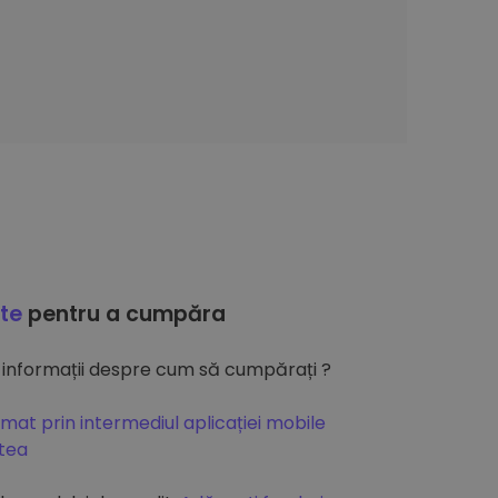
ate
pentru a cumpăra
 informații despre cum să cumpărați ?
mat prin intermediul aplicației mobile
atea