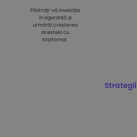
Păstrați-vă investiția
în siguranță și
urmăriți creșterea
acesteia cu
Kriptomat.
Strategii