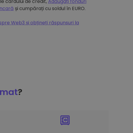
e cardului de credit,
Adăugați fonduri
ancară
și cumpărați cu soldul în EURO.
espre Web3 și obțineți răspunsuri la
omat
?