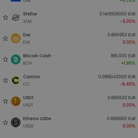
LINK
+0.70%
Stellar
0.140609000 EUR
XLM
-3.00%
Dai
0.865953 EUR
DAI
0.00%
Bitcoin Cash
186.000 EUR
BCH
+1.80%
Canton
0.088043000 EUR
CC
-6.40%
USD1
0.865623 EUR
USD1
0.00%
Ethena USDe
0.865660 EUR
USDE
0.00%