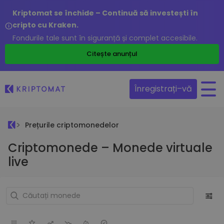
Kriptomat se închide – Continuă să investești în
cripto cu Kraken.
Fondurile tale sunt în siguranță și complet accesibile.
Citește anunțul
Înregistrați–vă
Prețurile criptomonedelor
Criptomonede – Monede virtuale
live