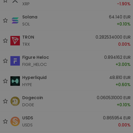
XRP
-1.90%
Solana
64.140 EUR
SOL
+0.10%
TRON
0.282534000 EUR
TRX
0.00%
Figure Heloc
0.894162 EUR
FIGR_HELOC
+3.00%
Hyperliquid
48.810 EUR
HYPE
+0.60%
Dogecoin
0.060531000 EUR
DOGE
+0.10%
USDS
0.865954 EUR
USDS
0.00%