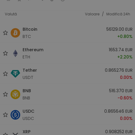
/
Valută
Valoare
Modifică 24h
Bitcoin
56129.00 EUR
BTC
+0.80%
Ethereum
1653.74 EUR
ETH
+2.20%
Tether
0.865276 EUR
USDT
0.00%
BNB
516.370 EUR
BNB
-0.60%
USDC
0.865646 EUR
USDC
0.00%
XRP
0.908252 EUR