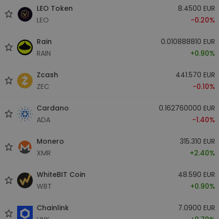
LEO Token
8.4500 EUR
LEO
-0.20%
Rain
0.010888810 EUR
RAIN
+0.90%
Zcash
441.570 EUR
ZEC
-0.10%
Cardano
0.162760000 EUR
ADA
-1.40%
Monero
315.310 EUR
XMR
+2.40%
WhiteBIT Coin
48.590 EUR
WBT
+0.90%
Chainlink
7.0900 EUR