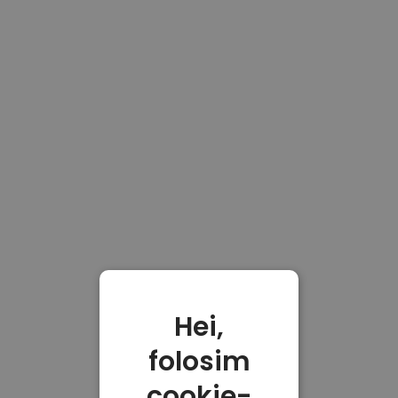
Hei,
folosim
cookie-