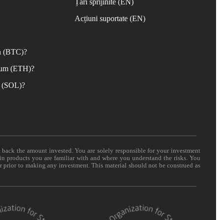
Țări sprijinite (EN)
Acțiuni suportate (EN)
n (BTC)?
eum (ETH)?
 (SOL)?
t back the amount invested. You are solely responsible for your investment
 in products you are familiar with and where you understand the risks. You
er prior to making any investment. This material should not be construed as