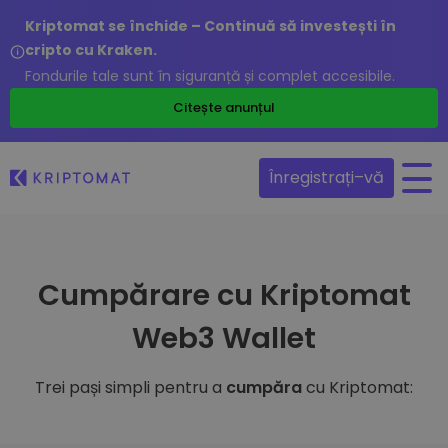
Kriptomat se închide – Continuă să investești în
cripto cu Kraken.
Fondurile tale sunt în siguranță și complet accesibile.
Citește anunțul
Înregistrați–vă
Cumpărare cu Kriptomat
Web3 Wallet
Trei pași simpli pentru a
cumpăra
cu Kriptomat: