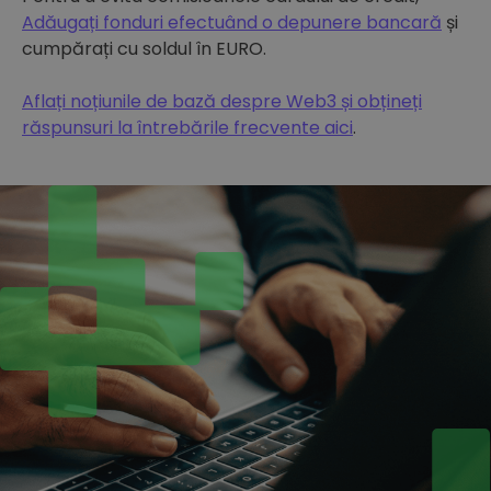
Adăugați fonduri efectuând o depunere bancară
și
cumpărați cu soldul în EURO.
Aflați noțiunile de bază despre Web3 și obțineți
răspunsuri la întrebările frecvente aici
.