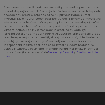
Avertisment de risc: Prețurile activelor digitale sunt supuse unui risc
ridicat de piață și volatilității prețurilor. Valoarea investiției tale poate
scădea sau crește și este posibil să nu primești înapoi suma
investită. Ești singurul responsabil pentru deciziile tale de investiții, iar
Kriptomat nu este răspunzător pentru pierderile pe care le poți suferi.
Performanța anterioară nu este un predictor fiabil al performanței
viitoare. Ar trebui să investești doar în produse cu care ești
familiarizat și unde înțelegi riscurile. Ar trebui să iei în considerare cu
atenție experiența ta de investiții, situația financiară, obiectivele de
investiții și toleranța la risc și să consulți un consilier financiar
independent înainte de a face orice investiție. Acest material nu
trebuie interpretat ca un sfat financiar. Pentru mai multe informații,
consultă secțiunea noastră de
Termeni și Servicii
și
Avertisment de
Risc
.