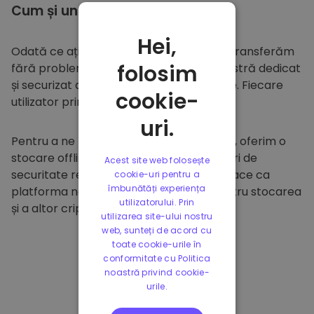
Cum și unde să
stocați
Hei,
Odată ce ați cumpărat pe
Kriptomat
, îl transferăm
folosim
fără probleme în portofelul dumneavoastră dedicat
și securizat din cadrul platformei noastre. Fiecare
cookie-
utilizator primește un portofel individual.
uri.
Pentru a ne proteja clienții și fondurile lor, oferim o
stocare offline sigură și efectuăm audituri de
Acest site web folosește
securitate regulate. Această abordare face ca
cookie-uri pentru a
îmbunătăți experiența
platforma noastră să fie un paradis pentru stocarea
utilizatorului. Prin
și a altor criptomonede.
utilizarea site-ului nostru
web, sunteți de acord cu
toate cookie-urile în
conformitate cu Politica
noastră privind cookie-
urile.