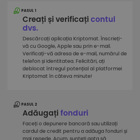
PASUL 1
Creați și verificați
contul
dvs.
Descărcați aplicația Kriptomat. Înscrieți-
vă cu Google, Apple sau prin e-mail.
Verificați-vă adresa de e-mail, numărul de
telefon și identitatea. Felicitări, ați
deblocat întregul potențial al platformei
Kriptomat în câteva minute!
PASUL 2
Adăugați
fonduri
Faceți o depunere bancară sau utilizați
cardul de credit pentru a adăuga fonduri și
mai repede. Acum, sunteți gata să