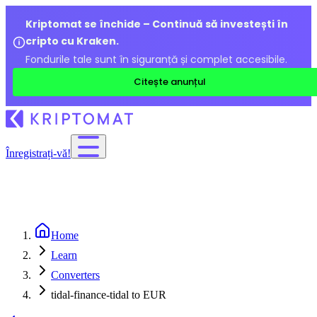
Kriptomat se închide – Continuă să investești în
cripto cu Kraken.
Fondurile tale sunt în siguranță și complet accesibile.
Citește anunțul
Înregistrați-vă!
Home
Learn
Converters
tidal-finance-tidal to EUR