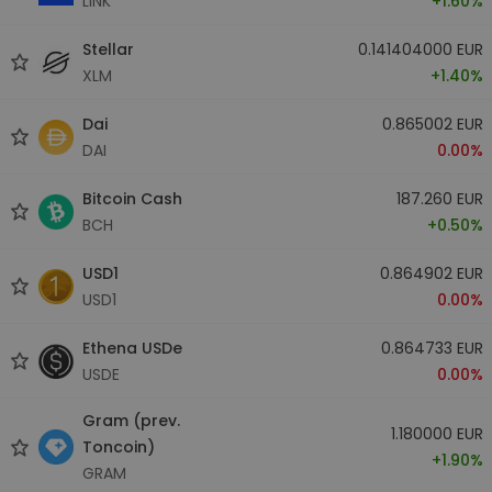
LINK
+1.60%
Stellar
0.141404000 EUR
XLM
+1.40%
Dai
0.865002 EUR
DAI
0.00%
Bitcoin Cash
187.260 EUR
BCH
+0.50%
USD1
0.864902 EUR
USD1
0.00%
Ethena USDe
0.864733 EUR
USDE
0.00%
Gram (prev.
1.180000 EUR
Toncoin)
+1.90%
GRAM