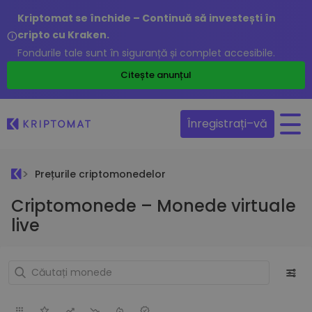
Kriptomat se închide – Continuă să investești în
cripto cu Kraken.
Fondurile tale sunt în siguranță și complet accesibile.
Citește anunțul
Înregistrați–vă
Prețurile criptomonedelor
Criptomonede – Monede virtuale
live