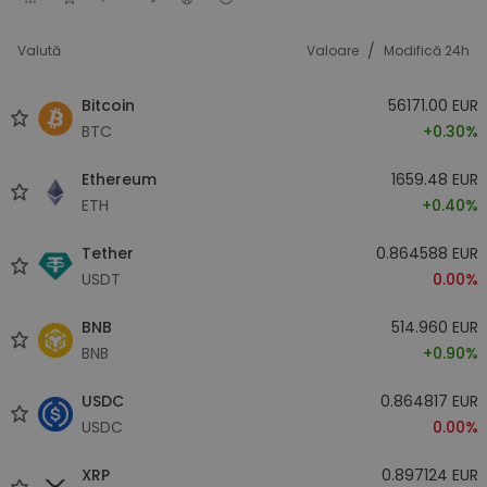
/
Valută
Valoare
Modifică 24h
Bitcoin
56171.00 EUR
BTC
+0.30%
Ethereum
1659.48 EUR
ETH
+0.40%
Tether
0.864588 EUR
USDT
0.00%
BNB
514.960 EUR
BNB
+0.90%
USDC
0.864817 EUR
USDC
0.00%
XRP
0.897124 EUR