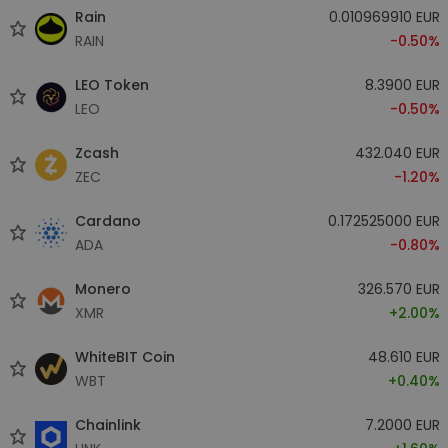
Rain
0.010969910 EUR
RAIN
-0.50%
LEO Token
8.3900 EUR
LEO
-0.50%
Zcash
432.040 EUR
ZEC
-1.20%
Cardano
0.172525000 EUR
ADA
-0.80%
Monero
326.570 EUR
XMR
+2.00%
WhiteBIT Coin
48.610 EUR
WBT
+0.40%
Chainlink
7.2000 EUR