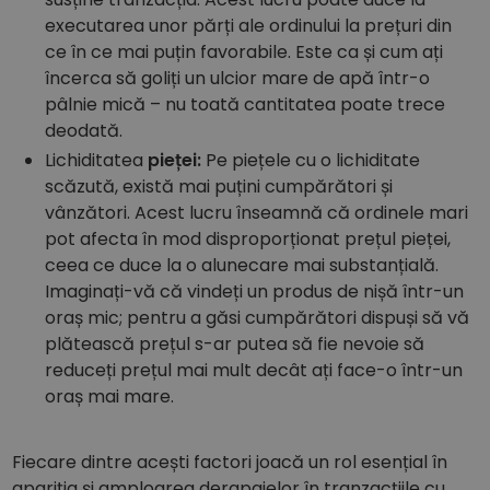
executarea unor părți ale ordinului la prețuri din
ce în ce mai puțin favorabile. Este ca și cum ați
încerca să goliți un ulcior mare de apă într-o
pâlnie mică – nu toată cantitatea poate trece
deodată.
Lichiditatea
pieței:
Pe piețele cu o lichiditate
scăzută, există mai puțini cumpărători și
vânzători. Acest lucru înseamnă că ordinele mari
pot afecta în mod disproporționat prețul pieței,
ceea ce duce la o alunecare mai substanțială.
Imaginați-vă că vindeți un produs de nișă într-un
oraș mic; pentru a găsi cumpărători dispuși să vă
plătească prețul s-ar putea să fie nevoie să
reduceți prețul mai mult decât ați face-o într-un
oraș mai mare.
Fiecare dintre acești factori joacă un rol esențial în
apariția și amploarea derapajelor în tranzacțiile cu