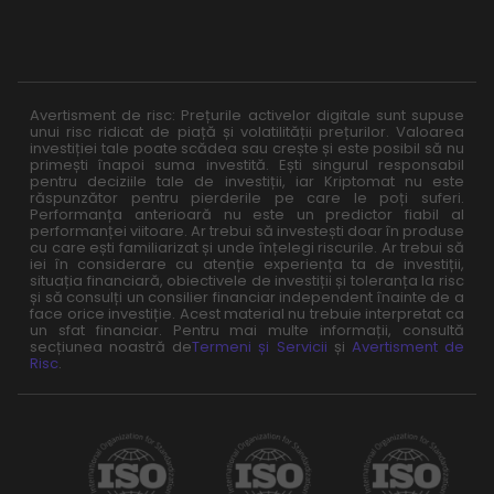
Avertisment de risc: Prețurile activelor digitale sunt supuse
unui risc ridicat de piață și volatilității prețurilor. Valoarea
investiției tale poate scădea sau crește și este posibil să nu
primești înapoi suma investită. Ești singurul responsabil
pentru deciziile tale de investiții, iar Kriptomat nu este
răspunzător pentru pierderile pe care le poți suferi.
Performanța anterioară nu este un predictor fiabil al
performanței viitoare. Ar trebui să investești doar în produse
cu care ești familiarizat și unde înțelegi riscurile. Ar trebui să
iei în considerare cu atenție experiența ta de investiții,
situația financiară, obiectivele de investiții și toleranța la risc
și să consulți un consilier financiar independent înainte de a
face orice investiție. Acest material nu trebuie interpretat ca
un sfat financiar. Pentru mai multe informații, consultă
secțiunea noastră de
Termeni și Servicii
și
Avertisment de
Risc
.