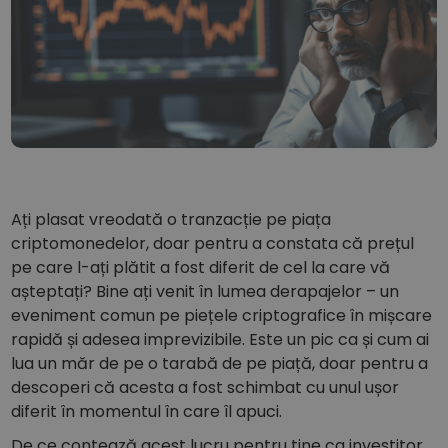
...astăzi ar fi valorat
Portofolii Inteligente
Calea deșteaptă pentru investiții cripto
Portofel Kriptomat
Un portofel cripto sigur și simplu
Explorator de investiții
Găsește-ți strategia cripto
KriptoEarn
Câștigă recompense pentru cripto
Ați plasat vreodată o tranzacție pe piața
criptomonedelor, doar pentru a constata că prețul
Seif
pe care l-ați plătit a fost diferit de cel la care vă
Economisește criptomonede pentru viitorul tău
așteptați? Bine ați venit în lumea derapajelor – un
eveniment comun pe piețele criptografice în mișcare
Cumpărarea recurentă
Investiții programate regulat (IPR)
rapidă și adesea imprevizibile. Este un pic ca și cum ai
lua un măr de pe o tarabă de pe piață, doar pentru a
Alerte de preț
descoperi că acesta a fost schimbat cu unul ușor
Actualizări live de preț la jetoanele preferate
diferit în momentul în care îl apuci.
Explorează Active
De ce contează acest lucru pentru tine ca investitor