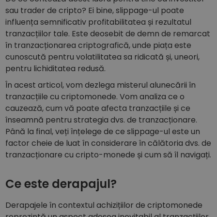
Explorează investiții posibile
sau trader de cripto? Ei bine, slippage-ul poate
influența semnificativ profitabilitatea și rezultatul
Analiză Portofoliu
Claritate pentru performanță optimă
tranzacțiilor tale. Este deosebit de demn de remarcat
în tranzacționarea criptografică, unde piața este
cunoscută pentru volatilitatea sa ridicată și, uneori,
pentru lichiditatea redusă.
În acest articol, vom dezlega misterul alunecării în
tranzacțiile cu criptomonede. Vom analiza ce o
cauzează, cum vă poate afecta tranzacțiile și ce
înseamnă pentru strategia dvs. de tranzacționare.
Până la final, veți înțelege de ce slippage-ul este un
factor cheie de luat în considerare în călătoria dvs. de
tranzacționare cu cripto-monede și cum să îl navigați.
Ce este derapajul?
Derapajele în contextul achizițiilor de criptomonede
reprezintă un aspect adesea inevitabil al tranzacțiilor,