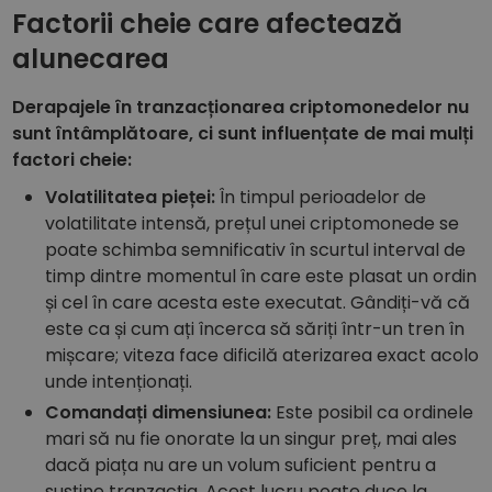
Factorii cheie care afectează
alunecarea
Derapajele în tranzacționarea criptomonedelor nu
sunt întâmplătoare, ci sunt influențate de mai mulți
factori cheie:
Volatilitatea pieței:
În timpul perioadelor de
volatilitate intensă, prețul unei criptomonede se
poate schimba semnificativ în scurtul interval de
timp dintre momentul în care este plasat un ordin
și cel în care acesta este executat. Gândiți-vă că
este ca și cum ați încerca să săriți într-un tren în
mișcare; viteza face dificilă aterizarea exact acolo
unde intenționați.
Comandați dimensiunea:
Este posibil ca ordinele
mari să nu fie onorate la un singur preț, mai ales
dacă piața nu are un volum suficient pentru a
susține tranzacția. Acest lucru poate duce la