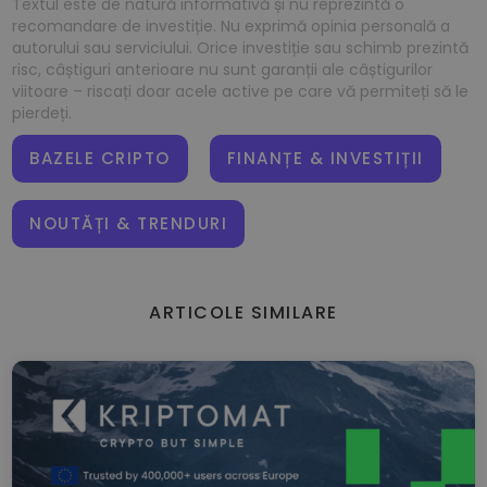
Textul este de natură informativă și nu reprezintă o
recomandare de investiție. Nu exprimă opinia personală a
autorului sau serviciului. Orice investiție sau schimb prezintă
risc, câștiguri anterioare nu sunt garanții ale câștigurilor
viitoare – riscați doar acele active pe care vă permiteți să le
pierdeți.
BAZELE CRIPTO
FINANȚE & INVESTIȚII
NOUTĂȚI & TRENDURI
ARTICOLE SIMILARE