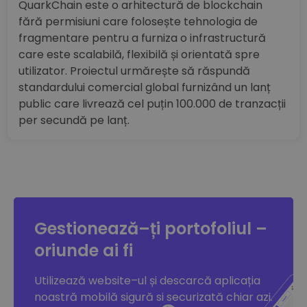
QuarkChain este o arhitectură de blockchain
fără permisiuni care folosește tehnologia de
fragmentare pentru a furniza o infrastructură
care este scalabilă, flexibilă și orientată spre
utilizator. Proiectul urmărește să răspundă
standardului comercial global furnizând un lanț
public care livrează cel puțin 100.000 de tranzacții
per secundă pe lanț.
Gestionează–ți portofoliul –
oriunde ai fi
Utilizează website–ul și descarcă aplicația
noastră mobilă sigură si securizată chiar azi.