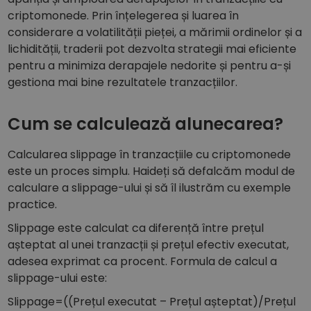
criptomonede. Prin înțelegerea și luarea în
considerare a volatilității pieței, a mărimii ordinelor și a
lichidității, traderii pot dezvolta strategii mai eficiente
pentru a minimiza derapajele nedorite și pentru a-și
gestiona mai bine rezultatele tranzacțiilor.
Cum se calculează alunecarea?
Calcularea slippage în tranzacțiile cu criptomonede
este un proces simplu. Haideți să defalcăm modul de
calculare a slippage-ului și să îl ilustrăm cu exemple
practice.
Slippage este calculat ca diferență între prețul
așteptat al unei tranzacții și prețul efectiv executat,
adesea exprimat ca procent. Formula de calcul a
slippage-ului este:
Slippage=((Prețul executat – Prețul așteptat)/Prețul