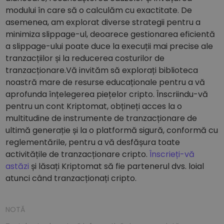
modului în care să o calculăm cu exactitate. De
asemenea, am explorat diverse strategii pentru a
minimiza slippage-ul, deoarece gestionarea eficientă
a slippage-ului poate duce la execuții mai precise ale
tranzacțiilor și la reducerea costurilor de
tranzacționare.Vă invităm să explorați biblioteca
noastră mare de resurse educaționale pentru a vă
aprofunda înțelegerea piețelor cripto. Înscriindu-vă
pentru un cont Kriptomat, obțineți acces la o
multitudine de instrumente de tranzacționare de
ultimă generație și la o platformă sigură, conformă cu
reglementările, pentru a vă desfășura toate
activitățile de tranzacționare cripto.
Înscrieți-vă
astăzi
și lăsați Kriptomat să fie partenerul dvs. loial
atunci când tranzacționați cripto.
NOTĂ