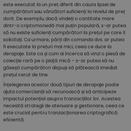
este executat la un preț diferit din cauza lipsei de
cumpărători sau vânzători suficienți la nivelul de preț
dorit. De exemplu, dacă vindeți o cantitate mare
dintr-o criptomonedă mai puțin populară, s-ar putea
să nu existe suficienți cumpărători la prețul pe care îl
solicitați. Ca urmare, părți din comanda dvs. ar putea
fi executate la prețuri mai mici, ceea ce duce la
derapaje. Este ca și cum ai încerca să vinzi o piesă de
colecție rară pe o piață mică – s-ar putea să nu
găsești cumpărători dispuși să plătească imediat
prețul cerut de tine.
Înțelegerea acestor două tipuri de derapaje poate
ajuta comercianții să recunoască și să anticipeze
impactul potențial asupra tranzacțiilor lor. Acestea
necesită strategii de atenuare și gestionare, ceea ce
este crucial pentru tranzacționarea criptografică
eficientă.