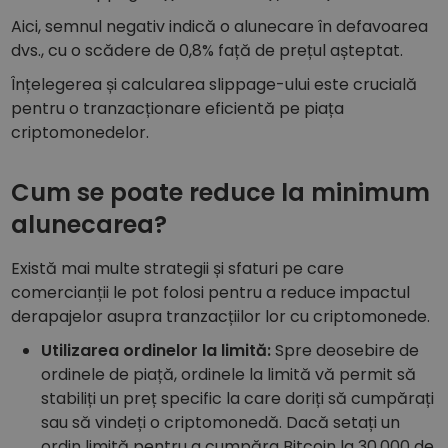
Aici, semnul negativ indică o alunecare în defavoarea
dvs., cu o scădere de 0,8% față de prețul așteptat.
Înțelegerea și calcularea slippage-ului este crucială
pentru o tranzacționare eficientă pe piața
criptomonedelor.
Cum se poate reduce la minimum
alunecarea?
Există mai multe strategii și sfaturi pe care
comercianții le pot folosi pentru a reduce impactul
derapajelor asupra tranzacțiilor lor cu criptomonede.
Utilizarea ordinelor la limită:
Spre deosebire de
ordinele de piață, ordinele la limită vă permit să
stabiliți un preț specific la care doriți să cumpărați
sau să vindeți o criptomonedă. Dacă setați un
ordin limită pentru a cumpăra Bitcoin la 30.000 de