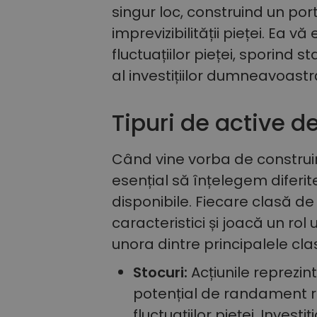
singur loc, construind un porto
imprevizibilității pieței. Ea 
fluctuațiilor pieței, sporind s
al investițiilor dumneavoastr
Tipuri de active de
Când vine vorba de construire
esențial să înțelegem diferitel
disponibile. Fiecare clasă de 
caracteristici și joacă un rol 
unora dintre principalele cla
Stocuri:
Acțiunile reprezi
potențial de randament ri
fluctuațiilor pieței. Invest