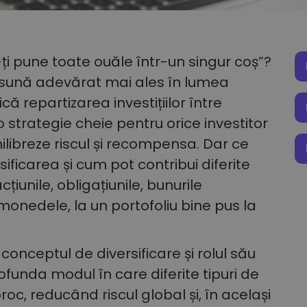
-ți pune toate ouăle într-un singur coș”?
 sună adevărat mai ales în lumea
dică repartizarea investițiilor între
 o strategie cheie pentru orice investitor
ilibreze riscul și recompensa. Dar ce
ficarea și cum pot contribui diferite
acțiunile, obligațiunile, bunurile
omonedele, la un portofoliu bine pus la
conceptul de diversificare și rolul său
rofunda modul în care diferite tipuri de
oc, reducând riscul global și, în același