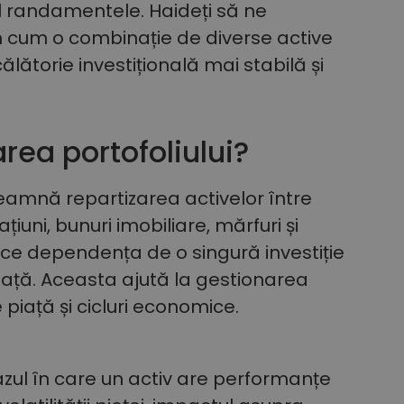
l randamentele. Haideți să ne
 cum o combinație de diverse active
călătorie investițională mai stabilă și
area portofoliului?
nseamnă repartizarea activelor între
gațiuni, bunuri imobiliare, mărfuri și
e dependența de o singură investiție
iață. Aceasta ajută la gestionarea
de piață și cicluri economice.
azul în care un activ are performanțe