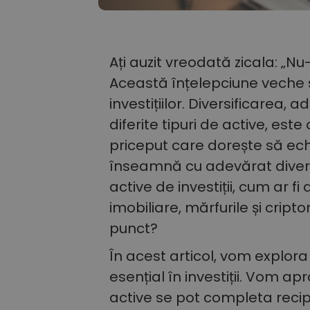
Ați auzit vreodată zicala: „Nu
Această înțelepciune veche
investițiilor. Diversificarea, a
diferite tipuri de active, este
priceput care dorește să ech
înseamnă cu adevărat diversi
active de investiții, cum ar fi 
imobiliare, mărfurile și cript
punct?
În acest articol, vom explora 
esențial în investiții. Vom ap
active se pot completa recipr