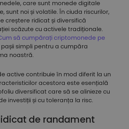
edele, care sunt monede digitale
 sunt noi și volatile. În ciuda riscurilor,
 creștere ridicat și diversifică
ației scăzute cu activele tradiționale.
Cum să cumpărați criptomonede pe
a pașii simpli pentru a cumpăra
ma noastră.
e active contribuie în mod diferit la un
racteristicilor acestora este esențială
oliu diversificat care să se alinieze cu
nvestiții și cu toleranța la risc.
 ridicat de randament