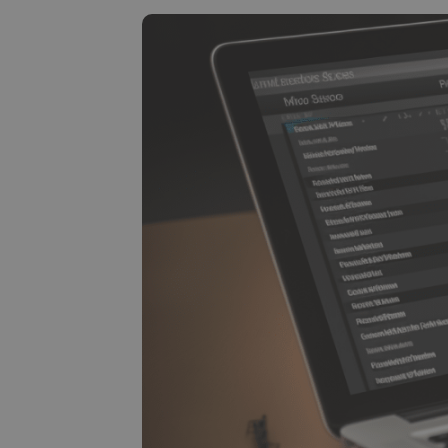
Explorator de investiții
Găsește-ți strategia cripto