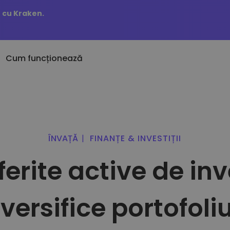
o cu Kraken.
Cum funcționează
Alerte de preț
ăugați recent
KriptoEarn
Actualizări live de preț 
toane nou adăugate la Kriptomat
Câștigă recompense pentru cripto
preferate
ÎNVAȚĂ
|
FINANȚE & INVESTIȚII
Seif
că aș fi cumpărat de 100 €…
Explorează Active
Economisește criptomonede pentru
astăzi ar fi valorat
erite active de inve
Explorează investiții pos
viitorul tău
Cumpărarea recurentă
Analiză Portofoliu
Investiții programate regulat (IPR)
Claritate pentru perfo
versifice portofoli