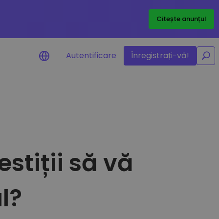
/
Citește anunțul
Autentificare
Înregistrați-vă!
la jetoanele
stiții să vă
ibile
rmanță optimă
ul?