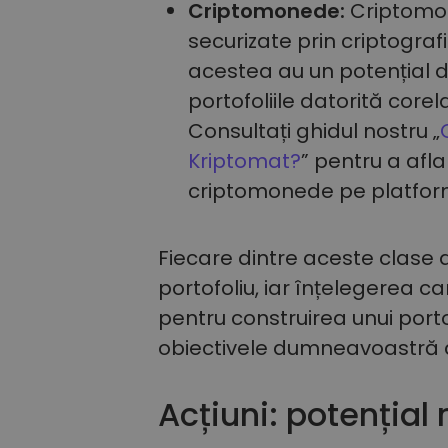
Criptomonede:
Criptomon
securizate prin criptografie,
acestea au un potențial de
portofoliile datorită corel
Consultați ghidul nostru „
Kriptomat?
” pentru a afl
criptomonede pe platfor
Fiecare dintre aceste clase d
portofoliu, iar înțelegerea ca
pentru construirea unui portof
obiectivele dumneavoastră de i
Acțiuni: potențial