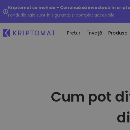
Kriptomat se închide – Continuă să investești în cript
Fondurile tale sunt în siguranță și complet accesibile.
Prețuri
Învață
Produse
Ad
Toate Prețurile
Cumpără și Vinde Cripto
Je
Peste 300 de criptomonede
Cumpără 300+ criptomonede
Da
Top Câștigători & Pierzători
Schimbă Cripto
...
Oportunități de investiții
Cum pot dif
1000+ opțiuni de perechi
Portofolii Inteligente
Calea deșteaptă pentru investiții
cripto
di
Portofel Kriptomat
Un portofel cripto sigur și simplu