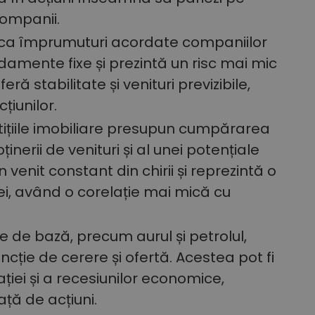
companii.
, ca împrumuturi acordate companiilor
damente fixe și prezintă un risc mai mic
ră stabilitate și venituri previzibile,
țiunilor.
tițiile imobiliare presupun cumpărarea
inerii de venituri și al unei potențiale
n venit constant din chirii și reprezintă o
iei, având o corelație mai mică cu
le de bază, precum aurul și petrolul,
ncție de cerere și ofertă. Acestea pot fi
ației și a recesiunilor economice,
ță de acțiuni.