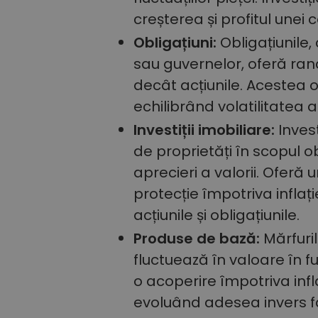
creșterea și profitul unei 
Obligațiuni:
Obligațiunile
sau guvernelor, oferă ran
decât acțiunile. Acestea ofe
echilibrând volatilitatea ac
Investiții imobiliare:
Inves
de proprietăți în scopul obț
aprecieri a valorii. Oferă u
protecție împotriva inflaț
acțiunile și obligațiunile.
Produse de bază:
Mărfuri
fluctuează în valoare în fu
o acoperire împotriva infl
evoluând adesea invers fa