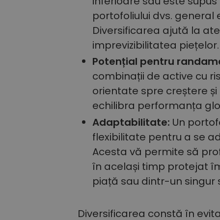
inferioare sau este supus v
portofoliului dvs. general
Diversificarea ajută la at
imprevizibilitatea piețelor.
Potențial pentru randam
combinații de active cu ris
orientate spre creștere și
echilibra performanța gl
Adaptabilitate:
Un portofo
flexibilitate pentru a se
Acesta vă permite să profi
în același timp protejat î
piață sau dintr-un singur 
Diversificarea constă în evit