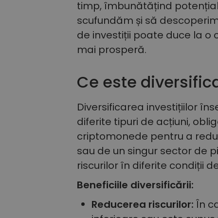
timp, îmbunătățind potenția
scufundăm și să descoperim
de investiții poate duce la o 
mai prosperă.
Ce este diversific
Diversificarea investițiilor î
diferite tipuri de acțiuni, obli
criptomonede pentru a reduc
sau de un singur sector de p
riscurilor în diferite condiții 
Beneficiile diversificării:
Reducerea riscurilor:
În c