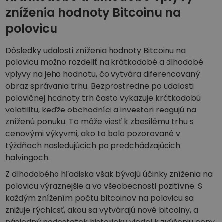
zníženia hodnoty Bitcoinu na
polovicu
Dôsledky udalosti zníženia hodnoty Bitcoinu na
polovicu možno rozdeliť na krátkodobé a dlhodobé
vplyvy na jeho hodnotu, čo vytvára diferencovaný
obraz správania trhu. Bezprostredne po udalosti
polovičnej hodnoty trh často vykazuje krátkodobú
volatilitu, keďže obchodníci a investori reagujú na
zníženú ponuku. To môže viesť k zbesilému trhu s
cenovými výkyvmi, ako to bolo pozorované v
týždňoch nasledujúcich po predchádzajúcich
halvingoch.
Z dlhodobého hľadiska však bývajú účinky zníženia na
polovicu výraznejšie a vo všeobecnosti pozitívne. S
každým znížením počtu bitcoinov na polovicu sa
znižuje rýchlosť, akou sa vytvárajú nové bitcoiny, a
následný nedostatok historicky viedol k zvýšeniu ceny,