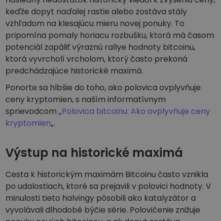
keďže dopyt naďalej rastie alebo zostáva stály
vzhľadom na klesajúcu mieru novej ponuky. To
pripomína pomaly horiacu rozbušku, ktorá má časom
potenciál zapáliť výraznú rallye hodnoty bitcoinu,
ktorá vyvrcholí vrcholom, ktorý často prekoná
predchádzajúce historické maximá.
Ponorte sa hlbšie do toho, ako polovica ovplyvňuje
ceny kryptomien, s naším informatívnym
sprievodcom „
Polovica bitcoinu: Ako ovplyvňuje ceny
kryptomien
„.
Výstup na historické maximá
Cesta k historickým maximám Bitcoinu často vznikla
po udalostiach, ktoré sa prejavili v polovici hodnoty. V
minulosti tieto halvingy pôsobili ako katalyzátor a
vyvolávali dlhodobé býčie série. Polovičenie znižuje