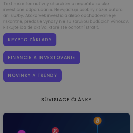
Text má informatívny charakter a nepočíta sa ako
investičné odporúčanie. Nevyjadruje osobný názor autora
ani služby. Akákoľvek investícia alebo obchodovanie je
riskantné, predošlé výnosy nie sú zárukou budúcich výnosov.
Riskujte iba tie aktíva, ktoré ste ochotní stratiť.
KRYPTO ZÁKLADY
FINANCIE A INVESTOVANIE
NOVINKY A TRENDY
SÚVISIACE ČLÁNKY