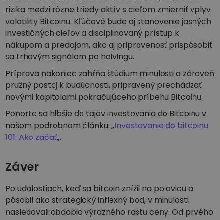
rizika medzi rôzne triedy aktív s cieľom zmierniť vplyv
volatility Bitcoinu. Kľúčové bude aj stanovenie jasných
investičných cieľov a disciplinovaný prístup k
nákupom a predajom, ako aj pripravenosť prispôsobiť
sa trhovým signálom po halvingu.
Príprava nakoniec zahŕňa štúdium minulosti a zároveň
pružný postoj k budúcnosti, pripravený prechádzať
novými kapitolami pokračujúceho príbehu Bitcoinu.
Ponorte sa hlbšie do tajov investovania do Bitcoinu v
našom podrobnom článku: „
Investovanie do bitcoinu
101: Ako začať
„.
Záver
Po udalostiach, keď sa bitcoin znížil na polovicu a
pôsobil ako strategický inflexný bod, v minulosti
nasledovali obdobia výrazného rastu ceny. Od prvého