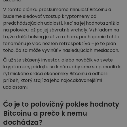
Objavte investičné príležitosti
V tomto článku preskúmame minulosť Bitcoinu a
Analýza portfólia
budeme sledovať vzostup kryptomeny od
Inteligentné poznatky pre optimálny výkon
predchádzajúcich udalostí, keď sa jej hodnota znížila
na polovicu, až po jej závratné vrcholy. Vzhľadom na
to, že ďalší halving je už za rohom, pochopenie tohto
fenoménu je viac než len retrospektíva – je to plán
toho, čo sa môže vyvinúť v nasledujúcich mesiacoch.
Či už ste skúsený investor, alebo nováčik vo svete
kryptomien, pridajte sa k nám, aby sme sa ponorili do
rytmického srdca ekonomiky Bitcoinu a odhalili
príbeh, ktorý stojí za jeho najočakávanejšími
udalosťami.
Čo je to polovičný pokles hodnoty
Bitcoinu a prečo k nemu
dochádza?