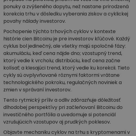
ponuky a zvýšeného dopytu, než nastane prirodzená
korekcia trhu v dôsledku vyberania ziskov a cyklickej
povahy nálady investorov.
Pochopenie týchto trhových cyklov v kontexte
histórie cien Bitcoinu je pre investorov kľúčové. Každý
cyklus bol jedinečný, ale všetky majú spoločné fázy:
akumuláciu, keď cena nájde dno; vzostupný trend,
ktorý vedie k vrcholu; distribúciu, keď cena začne
kolísať; a klesajúci trend, ktorý vedie ku korekcii. Tieto
cykly sú ovplyvňované rôznymi faktormi vrátane
technologického pokroku, regulačných noviniek a
zmien v správaní investorov.
Tento rytmický príliv a odliv zdôrazňuje dôležitosť
dlhodobej perspektívy pri začleňovaní Bitcoinu do
investičného portfólia a uvedomuje si potenciál
vzrušujúcich vzostupov aj prudkých poklesov.
Objavte mechaniku cyklov na trhu s kryptomenami v