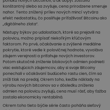
ponuku nových bitcoinov, a ak dopyt zostáva
konštantný alebo sa zvyšuje, cena prirodzene smeruje
nahor. Tento znížený prílev nových mincí vytvára
efekt nedostatku, čo posilňuje príťažlivosť Bitcoinu ako
„digitálneho zlata“.
Nástupy býkov po udalostiach, ktoré sa prejavili na
polovicu, možno pripísať niekoľkým kľúčovým
faktorom. Po prvé, očakávanie a zvýšené mediálne
pokrytie, ktoré vedie k polovičnej hodnote, vyvoláva
záujem verejnosti a priťahuje nových investorov.
Potom skutočné zníženie blokových odmien podnieti
viac existujúcich záujemcov, aby si svoje Bitcoiny
ponechali v očakávaní budúceho rastu cien, čím sa
zníži tlak na predaj. Okrem toho, keďže náklady na
výrobu nových bitcoinov sa v dôsledku zníženia
odmien na polovicu zvyšujú, cena musí rásť, aby ťažba
zostala ekonomicky rentabilná.
Okrem toho tieto býčie série často poháňa sieťový