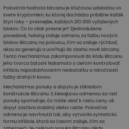
Polovičná hodnota bitcoinu je kľúčovou udalosťou vo
svete kryptomien, ku ktorej dochádza približne každé
štyri roky – presnejšie, každých 210 000 vyťažených
blokov. Čo to však presne je? Zjednodušene
povedané, halving znižuje odmenu za ťažbu nových
blokov Bitcoinu na polovicu, čím sa znižuje rýchlosť,
akou sa generujú a uvoľňujú do obehu nové bitcoiny.
Tento mechanizmus zakomponoval do kódu Bitcoinu
jeho tvorca Satoshi Nakamoto s cieľom kontrolovať
infláciu napodobňovaním nedostatku a náročnosti
ťažby drahých kovov.
Mechanizmus ponuky a dopytu je základom
konštrukcie Bitcoinu. S klesajúcou odmenou sa rast
ponuky spomaľuje, čo môže viesť k rastu ceny, ak
dopyt zostáva stabilný alebo rastie. Polovičná
odmena je navrhnutá tak, aby vytvorila syntetickú
formu inflácie, ktorá sa časom znižuje, čím sa
zabezpečí, že celková ponuka Bitcoinu nikdy