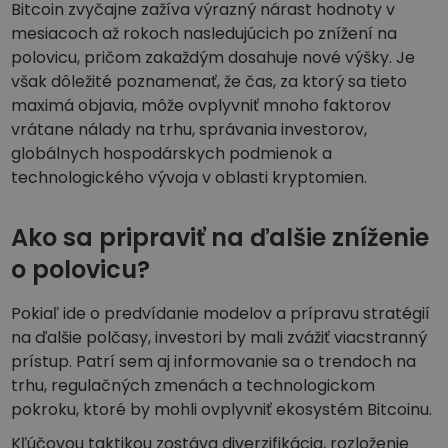
Bitcoin zvyčajne zažíva výrazný nárast hodnoty v
mesiacoch až rokoch nasledujúcich po znížení na
polovicu, pričom zakaždým dosahuje nové výšky. Je
však dôležité poznamenať, že čas, za ktorý sa tieto
maximá objavia, môže ovplyvniť mnoho faktorov
vrátane nálady na trhu, správania investorov,
globálnych hospodárskych podmienok a
technologického vývoja v oblasti kryptomien.
Ako sa pripraviť na ďalšie zníženie
o polovicu?
Pokiaľ ide o predvídanie modelov a prípravu stratégií
na ďalšie polčasy, investori by mali zvážiť viacstranný
prístup. Patrí sem aj informovanie sa o trendoch na
trhu, regulačných zmenách a technologickom
pokroku, ktoré by mohli ovplyvniť ekosystém Bitcoinu.
Kľúčovou taktikou zostáva diverzifikácia, rozloženie