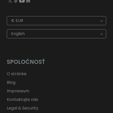
€
EUR
€
EUR
kr
SEK
English
$
USD
fr.
CHF
лв.
BGN
kr
NOK
Kč
CZK
L
RON
SPOLOČNOSŤ
ft
HUF
kr.
DKK
zł
PLN
O stránke
Blog
Impressum
Kontaktujte nás
Legal & Security