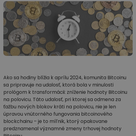
...dnes by mal hodnotu
Inteligentné portfóliá
Inteligentný spôsob investovania do kryptomien
Kriptomat Peňaženka
Bezpečná a jednoduchá krypto peňaženka
Investičný prieskumník
Nájdi svoju krypto stratégiu
KriptoEarn
Získajte odmeny za svoje krypto
Ako sa hodiny blížia k aprílu 2024, komunita Bitcoinu
Trezor
Odložte si kryptomeny pre svoju budúcnosť
sa pripravuje na udalosť, ktorá bola v minulosti
prológom k transformácii: zníženie hodnoty Bitcoinu
Opakovaný nákup
na polovicu. Táto udalosť, pri ktorej sa odmena za
Pravidelné plánované investície (DCA)
ťažbu nových blokov kráti na polovicu, nie je len
úpravou vnútorného fungovania bitcoinového
Upozornenia na cenu
Aktualizované ceny vašich obľúbených tokenov v reálnom čase
blockchainu – je to míľnik, ktorý opakovane
predznamenal významné zmeny trhovej hodnoty
Preskúmať aktíva
Bitcoinu.