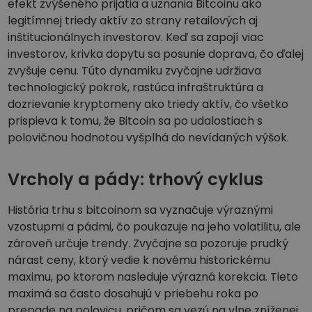
efekt zvýšeného prijatia a uznania Bitcoinu ako
legitímnej triedy aktív zo strany retailových aj
inštitucionálnych investorov. Keď sa zapojí viac
investorov, krivka dopytu sa posunie doprava, čo ďalej
zvyšuje cenu. Túto dynamiku zvyčajne udržiava
technologický pokrok, rastúca infraštruktúra a
dozrievanie kryptomeny ako triedy aktív, čo všetko
prispieva k tomu, že Bitcoin sa po udalostiach s
polovičnou hodnotou vyšplhá do nevídaných výšok.
Vrcholy a pády: trhový cyklus
História trhu s bitcoinom sa vyznačuje výraznými
vzostupmi a pádmi, čo poukazuje na jeho volatilitu, ale
zároveň určuje trendy. Zvyčajne sa pozoruje prudký
nárast ceny, ktorý vedie k novému historickému
maximu, po ktorom nasleduje výrazná korekcia. Tieto
maximá sa často dosahujú v priebehu roka po
prepade na polovicu, pričom sa vezú na vlne zníženej