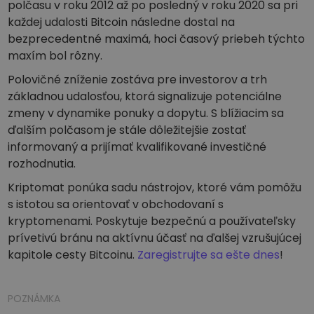
polčasu v roku 2012 až po posledný v roku 2020 sa pri
každej udalosti Bitcoin následne dostal na
bezprecedentné maximá, hoci časový priebeh týchto
maxím bol rôzny.
Polovičné zníženie zostáva pre investorov a trh
základnou udalosťou, ktorá signalizuje potenciálne
zmeny v dynamike ponuky a dopytu. S blížiacim sa
ďalším polčasom je stále dôležitejšie zostať
informovaný a prijímať kvalifikované investičné
rozhodnutia.
Kriptomat ponúka sadu nástrojov, ktoré vám pomôžu
s istotou sa orientovať v obchodovaní s
kryptomenami. Poskytuje bezpečnú a používateľsky
prívetivú bránu na aktívnu účasť na ďalšej vzrušujúcej
kapitole cesty Bitcoinu.
Zaregistrujte sa ešte dnes
!
POZNÁMKA