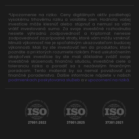
*Upozornenie na riziko: Ceny digitálnych aktív podliehajú
vysokému trhovému riziku a volatilite cien. Hodnota vašej
investície môže klesnúť alebo stúpnuť a nemusí sa vám
vrátiť investovaná suma. Za svoje investičné rozhodnutia
nesiete výhradnú zodpovednosť a Kriptomat nenesie
zodpovednosť za prípadné straty, ktoré vám môžu vzniknúť.
Minulá výkonnosť nie je spoľahlivým ukazovateľom budúcej
výkonnosti. Mali by ste investovať len do produktov, ktoré
poznáte a pri ktorých rozumiete rizikám. Pred uskutočnením
akejkoľvek investície by ste mali dôkladne zvážiť svoje
investičné skúsenosti, finančnú situáciu, investičné ciele a
toleranciu rizika a poradiť sa s nezávislým finančným
poradcom. Tento materiál by sa nemal považovať za
finančné poradenstvo. Ďalšie informácie nájdete v našich
podmienkach poskytovania služieb
a v
upozornení na riziká
.