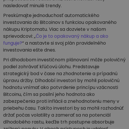
nasledovať minulé trendy.
Preskúmajte jednoduchosť automatického
investovania do Bitcoinov s funkciou opakovaného
nákupu Kriptomatu. Viac sa dozviete v našom
sprievodcovi: „
Čo je to opakovaný nákup a ako
funguje?
“ a nastavte si svoj plán pravidelného
investovania ešte dnes.
Pri dlhodobom investičnom plánovaní môže polovičný
podiel zohrávať kľúčovú úlohu. Predstavuje
strategický bod v čase na zhodnotenie a prípadnú
úpravu držby. Dlhodobí investori by mohli polovičnú
hodnotu vnímať ako potvrdenie princípu vzácnosti
Bitcoinu, čím sa posilní jeho hodnota ako
zabezpečenia proti inflácii a znehodnoteniu meny v
priebehu času. Takíto investori by sa mohli rozhodnúť
držať počas volatility a zamerať sa na potenciál
dlhodobého rastu, keďže trh postupne absorbuje
zníženú ponuku. V oboch prístupoch je udalosť