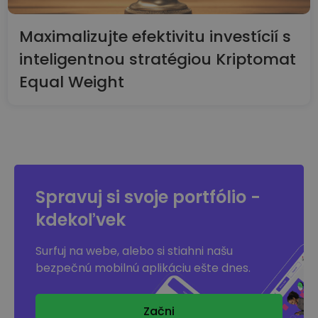
Maximalizujte efektivitu investícií s
inteligentnou stratégiou Kriptomat
Equal Weight
Spravuj si svoje portfólio -
kdekoľvek
Surfuj na webe, alebo si stiahni našu
bezpečnú mobilnú aplikáciu ešte dnes.
Začni