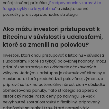
našej stručnej príručke „
Predpovedanie vzorov: Ako
fungujú cykly na kryptotrhu
“ a získajte cenné
poznatky pre svoju obchodnú stratégiu.
Ako môžu investori pristupovať k
Bitcoinu v súvislosti s udalosťami,
ktoré sa zmenili na polovicu?
Investori, ktorí chcú pristupovať k Bitcoinu v súvislosti
s udalosťami, ktoré sa týkajú polovičnej hodnoty, môžu
prijať rôzne stratégie na zvládnutie očakávaných
výkyvov. Jedným z prístupov je akumulovať bitcoiny v
mesiacoch, ktoré predchádzali polovičnej výmene, a
pripraviť sa tak na potenciálny nárast cien v dôsledku
obmedzovania ponuky. Táto stratégia sa opiera o
historický model rastu ceny po halvingu. Je však
nevyhnutné zostať ostražitý a flexibilný, pripravený
prispôsobiť sa reakcii trhu, ktorá nemusí vždy