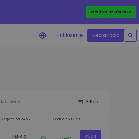
Prečítať oznámenie
Prihlásenie
Registrácia
a na cenu
 ceny vašich
kenov v reálnom
ktíva
Filtre
né príležitosti
fólia
oznatky pre optimálny
Objem za 24h
Graf cien (7 d)
Kúpiť
19.5B €