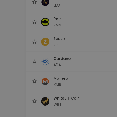
LEO
Rain
RAIN
Zcash
ZEC
Cardano
ADA
Monero
XMR
WhiteBIT Coin
WBT