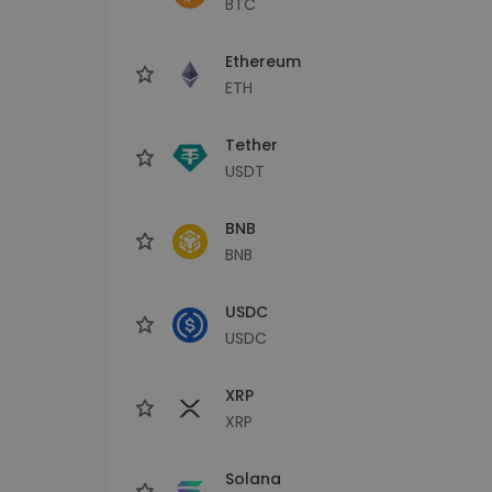
BTC
Investičný prieskumník
Nájdi svoju krypto stratégiu
Ethereum
ETH
Tether
USDT
BNB
BNB
USDC
USDC
XRP
XRP
Solana