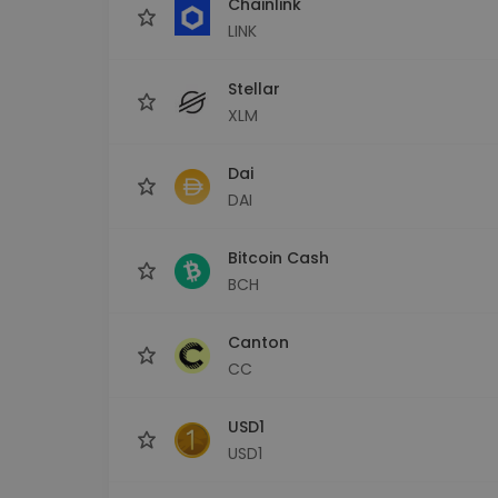
Chainlink
LINK
Stellar
XLM
Dai
DAI
Bitcoin Cash
BCH
Canton
CC
USD1
USD1