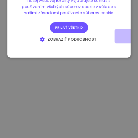
našej webovej lokality vyjadrujete súhlas s
používaním všetkých súborov cookie v súlade s
0.865660 €
0.00%
3.4B €
našimi zásadami používania súborov cookie.
PRIJAŤ VŠETKO
ZOBRAZIŤ PODROBNOSTI
NEVYHNUTNE POTREBNÉ
VÝKONNOSŤ
CIELENIE
FUNKCIE