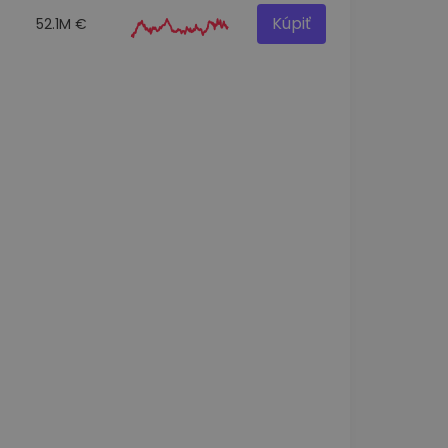
Kúpiť
52.1M €