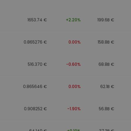
1653.74 €
+2.20%
199.6B €
0.865276 €
0.00%
158.8B €
516.370 €
-0.60%
68.8B €
0.865646 €
0.00%
62.1B €
0.908252 €
-1.90%
56.8B €
64.140 €
+0.10%
37.3B €