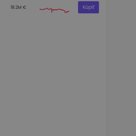
Kúpiť
18.2M €