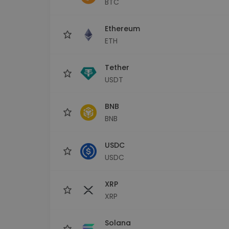
BTC
Investičný prieskumník
Nájdi svoju krypto stratégiu
Ethereum
ETH
Tether
USDT
BNB
BNB
USDC
USDC
XRP
XRP
Solana