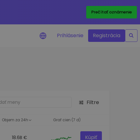
Prečítať oznámenie
Prihlásenie
Registrácia
a na cenu
 ceny vašich
kenov v reálnom
ktíva
Filtre
né príležitosti
fólia
oznatky pre optimálny
Objem za 24h
Graf cien (7 d)
Kúpiť
18.6B €