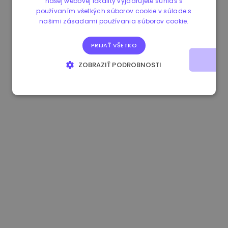
našej webovej lokality vyjadrujete súhlas s
používaním všetkých súborov cookie v súlade s
1.170000 €
+2.60%
3.2B €
našimi zásadami používania súborov cookie.
PRIJAŤ VŠETKO
ZOBRAZIŤ PODROBNOSTI
NEVYHNUTNE POTREBNÉ
VÝKONNOSŤ
CIELENIE
FUNKCIE