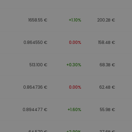
1658.55 €
+1.10%
200.2B €
0.864550 €
0.00%
158.4B €
513.100 €
+0.30%
68.3B €
0.864736 €
0.00%
62.4B €
0.894477 €
+1.60%
55.9B €
64.570 €
+2.90%
37.6B €