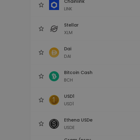
Chainlink
LINK
Stellar
XLM
Dai
DAI
Bitcoin Cash
BCH
USD1
USD1
Ethena USDe
USDE
Gram (prev.