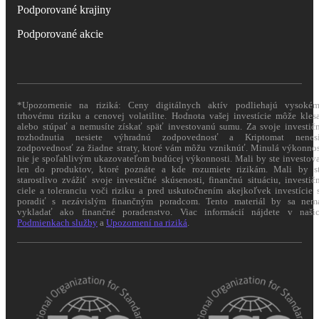
Podporované krajiny
Podporované akcie
*Upozornenie na riziká: Ceny digitálnych aktív podliehajú vysoké
trhovému riziku a cenovej volatilite. Hodnota vašej investície môže kles
alebo stúpať a nemusíte získať späť investovanú sumu. Za svoje investič
rozhodnutia nesiete výhradnú zodpovednosť a Kriptomat nenes
zodpovednosť za žiadne straty, ktoré vám môžu vzniknúť. Minulá výkonno
nie je spoľahlivým ukazovateľom budúcej výkonnosti. Mali by ste investov
len do produktov, ktoré poznáte a kde rozumiete rizikám. Mali by s
starostlivo zvážiť svoje investičné skúsenosti, finančnú situáciu, investič
ciele a toleranciu voči riziku a pred uskutočnením akejkoľvek investície 
poradiť s nezávislým finančným poradcom. Tento materiál by sa nem
vykladať ako finančné poradenstvo. Viac informácií nájdete v naši
Podmienkach služby
a
Upozornení na riziká
.