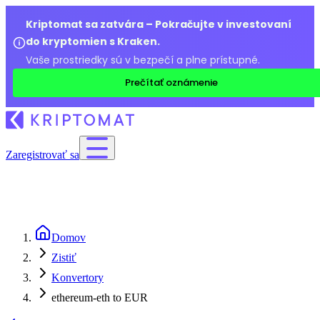
Kriptomat sa zatvára – Pokračujte v investovaní
do kryptomien s Kraken.
Vaše prostriedky sú v bezpečí a plne prístupné.
Prečítať oznámenie
Zaregistrovať sa
Domov
Zistiť
Konvertory
ethereum-eth to EUR