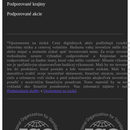
Podporované krajiny
Podporované akcie
*Upozornenie na riziká: Ceny digitálnych aktív podliehajú vysoké
trhovému riziku a cenovej volatilite. Hodnota vašej investície môže kles
alebo stúpať a nemusíte získať späť investovanú sumu. Za svoje investič
rozhodnutia nesiete výhradnú zodpovednosť a Kriptomat nenes
zodpovednosť za žiadne straty, ktoré vám môžu vzniknúť. Minulá výkonno
nie je spoľahlivým ukazovateľom budúcej výkonnosti. Mali by ste investov
len do produktov, ktoré poznáte a kde rozumiete rizikám. Mali by s
starostlivo zvážiť svoje investičné skúsenosti, finančnú situáciu, investič
ciele a toleranciu voči riziku a pred uskutočnením akejkoľvek investície 
poradiť s nezávislým finančným poradcom. Tento materiál by sa nem
vykladať ako finančné poradenstvo. Viac informácií nájdete v naši
Podmienkach služby
a
Upozornení na riziká
.