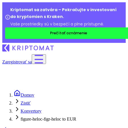
Kriptomat sa zatvára – Pokračujte v investovaní
do kryptomien s Kraken.
Vaše prostriedky sú v bezpečí a plne prístupné.
Prečítať oznámenie
Zaregistrovať sa
Domov
Zistiť
Konvertory
figure-heloc-figr-heloc to EUR