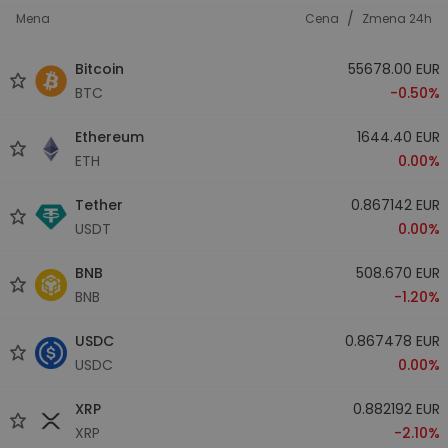
/
Mena
Cena
Zmena 24h
Bitcoin
55678.00 EUR
BTC
-0.50%
Ethereum
1644.40 EUR
ETH
0.00%
Tether
0.867142 EUR
USDT
0.00%
BNB
508.670 EUR
BNB
-1.20%
USDC
0.867478 EUR
USDC
0.00%
XRP
0.882192 EUR
XRP
-2.10%