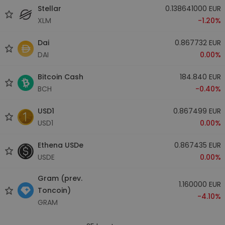
Stellar
0.138641000 EUR
XLM
-1.20%
Dai
0.867732 EUR
DAI
0.00%
Bitcoin Cash
184.840 EUR
BCH
-0.40%
USD1
0.867499 EUR
USD1
0.00%
Ethena USDe
0.867435 EUR
USDE
0.00%
Gram (prev.
1.160000 EUR
Toncoin)
-4.10%
GRAM