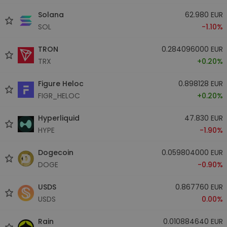
Solana
62.980 EUR
SOL
-1.10%
TRON
0.284096000 EUR
TRX
+0.20%
Figure Heloc
0.898128 EUR
FIGR_HELOC
+0.20%
Hyperliquid
47.830 EUR
HYPE
-1.90%
Dogecoin
0.059804000 EUR
DOGE
-0.90%
USDS
0.867760 EUR
USDS
0.00%
Rain
0.010884640 EUR