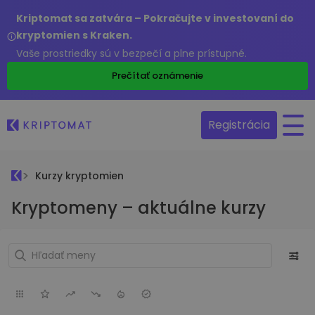
Kriptomat sa zatvára – Pokračujte v investovaní do
kryptomien s Kraken.
Vaše prostriedky sú v bezpečí a plne prístupné.
Prečítať oznámenie
Registrácia
Kurzy kryptomien
Kryptomeny – aktuálne kurzy