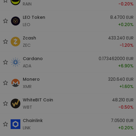
RAIN
-0.20%
LEO Token
8.4700 EUR
LEO
+0.20%
Zcash
433.240 EUR
ZEC
-1.20%
Cardano
0.173462000 EUR
ADA
+6.90%
Monero
320.640 EUR
XMR
+1.60%
WhiteBIT Coin
48.210 EUR
WBT
-0.50%
Chainlink
7.0500 EUR
LINK
+0.20%