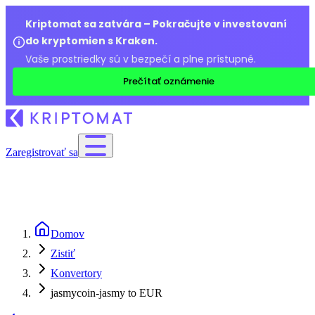
Kriptomat sa zatvára – Pokračujte v investovaní
do kryptomien s Kraken.
Vaše prostriedky sú v bezpečí a plne prístupné.
Prečítať oznámenie
Zaregistrovať sa
Domov
Zistiť
Konvertory
jasmycoin-jasmy to EUR