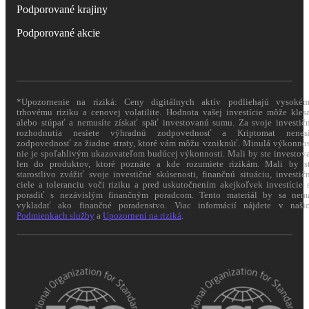
Podporované krajiny
Podporované akcie
*Upozornenie na riziká: Ceny digitálnych aktív podliehajú vysoké
trhovému riziku a cenovej volatilite. Hodnota vašej investície môže kles
alebo stúpať a nemusíte získať späť investovanú sumu. Za svoje investič
rozhodnutia nesiete výhradnú zodpovednosť a Kriptomat nenes
zodpovednosť za žiadne straty, ktoré vám môžu vzniknúť. Minulá výkonno
nie je spoľahlivým ukazovateľom budúcej výkonnosti. Mali by ste investov
len do produktov, ktoré poznáte a kde rozumiete rizikám. Mali by s
starostlivo zvážiť svoje investičné skúsenosti, finančnú situáciu, investič
ciele a toleranciu voči riziku a pred uskutočnením akejkoľvek investície 
poradiť s nezávislým finančným poradcom. Tento materiál by sa nem
vykladať ako finančné poradenstvo. Viac informácií nájdete v naši
Podmienkach služby
a
Upozornení na riziká
.