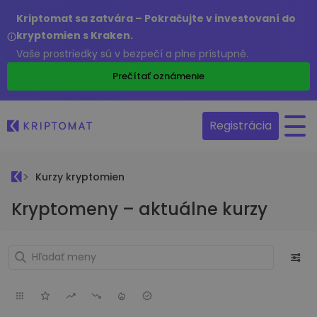
Kriptomat sa zatvára – Pokračujte v investovaní do
kryptomien s Kraken.
Vaše prostriedky sú v bezpečí a plne prístupné.
Prečítať oznámenie
Registrácia
Kurzy kryptomien
Kryptomeny – aktuálne kurzy