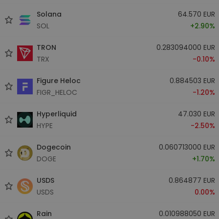
Solana
64.570 EUR
SOL
+2.90%
TRON
0.283094000 EUR
TRX
-0.10%
Figure Heloc
0.884503 EUR
FIGR_HELOC
-1.20%
Hyperliquid
47.030 EUR
HYPE
-2.50%
Dogecoin
0.060713000 EUR
DOGE
+1.70%
USDS
0.864877 EUR
USDS
0.00%
Rain
0.010988050 EUR