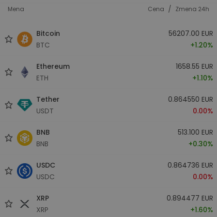
/
Mena
Cena
Zmena 24h
Bitcoin
56207.00 EUR
BTC
+1.20%
Ethereum
1658.55 EUR
ETH
+1.10%
Tether
0.864550 EUR
USDT
0.00%
BNB
513.100 EUR
BNB
+0.30%
USDC
0.864736 EUR
USDC
0.00%
XRP
0.894477 EUR
XRP
+1.60%