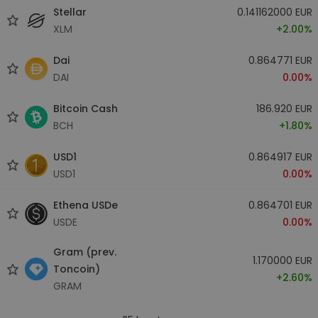
Stellar
0.141162000 EUR
XLM
+2.00%
Dai
0.864771 EUR
DAI
0.00%
Bitcoin Cash
186.920 EUR
BCH
+1.80%
USD1
0.864917 EUR
USD1
0.00%
Ethena USDe
0.864701 EUR
USDE
0.00%
Gram (prev.
1.170000 EUR
Toncoin)
+2.60%
GRAM