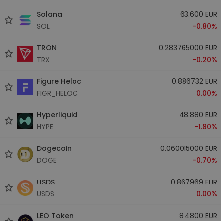
Solana
63.600 EUR
SOL
-0.80%
TRON
0.283765000 EUR
TRX
-0.20%
Figure Heloc
0.886732 EUR
FIGR_HELOC
0.00%
Hyperliquid
48.880 EUR
HYPE
-1.80%
Dogecoin
0.060015000 EUR
DOGE
-0.70%
USDS
0.867969 EUR
USDS
0.00%
LEO Token
8.4800 EUR