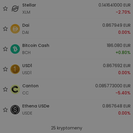
Stellar
0.141641000 EUR
XLM
-2.70%
Dai
0.867949 EUR
DAI
0.00%
Bitcoin Cash
186.080 EUR
BCH
+0.80%
USD1
0.867692 EUR
USD1
0.00%
Canton
0.085773000 EUR
CC
-5.40%
Ethena USDe
0.867648 EUR
USDE
0.00%
25
kryptomeny