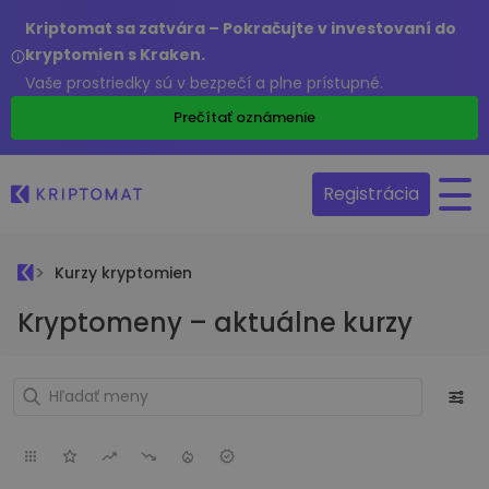
Kriptomat sa zatvára – Pokračujte v investovaní do
kryptomien s Kraken.
Vaše prostriedky sú v bezpečí a plne prístupné.
Prečítať oznámenie
Registrácia
Kurzy kryptomien
Kryptomeny – aktuálne kurzy