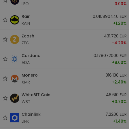
LEO
0.00%
Rain
0.010890440 EUR
RAIN
+1.20%
Zcash
431.720 EUR
ZEC
-4.20%
Cardano
0.178072000 EUR
ADA
+9.00%
Monero
316.130 EUR
XMR
+2.40%
WhiteBIT Coin
48.610 EUR
WBT
+0.70%
Chainlink
7.2200 EUR
LINK
+1.40%