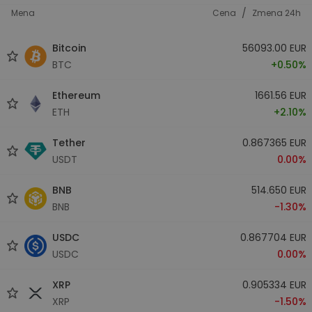
/
Mena
Cena
Zmena 24h
Bitcoin
56093.00 EUR
BTC
+0.50%
Ethereum
1661.56 EUR
ETH
+2.10%
Tether
0.867365 EUR
USDT
0.00%
BNB
514.650 EUR
BNB
-1.30%
USDC
0.867704 EUR
USDC
0.00%
XRP
0.905334 EUR
XRP
-1.50%