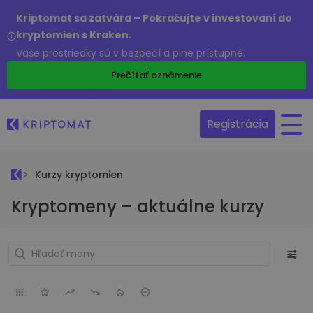
Kriptomat sa zatvára – Pokračujte v investovaní do
kryptomien s Kraken.
Vaše prostriedky sú v bezpečí a plne prístupné.
Prečítať oznámenie
Registrácia
Kurzy kryptomien
Kryptomeny – aktuálne kurzy