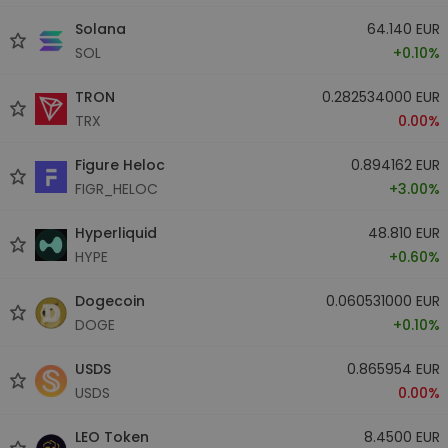
Solana
64.140 EUR
SOL
+0.10%
TRON
0.282534000 EUR
TRX
0.00%
Figure Heloc
0.894162 EUR
FIGR_HELOC
+3.00%
Hyperliquid
48.810 EUR
HYPE
+0.60%
Dogecoin
0.060531000 EUR
DOGE
+0.10%
USDS
0.865954 EUR
USDS
0.00%
LEO Token
8.4500 EUR