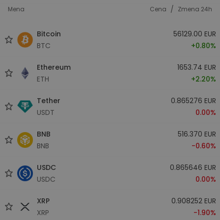
/
Mena
Cena
Zmena 24h
Bitcoin
56129.00 EUR
BTC
+0.80%
Ethereum
1653.74 EUR
ETH
+2.20%
Tether
0.865276 EUR
USDT
0.00%
BNB
516.370 EUR
BNB
-0.60%
USDC
0.865646 EUR
USDC
0.00%
XRP
0.908252 EUR
XRP
-1.90%