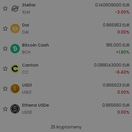
Stellar
0.140609000 EUR
XLM
-3.00%
Dai
0.865953 EUR
DAI
0.00%
Bitcoin Cash
186.000 EUR
BCH
+1.80%
Canton
0.088043000 EUR
CC
-6.40%
USD1
0.865623 EUR
USD1
0.00%
Ethena USDe
0.865660 EUR
USDE
0.00%
25
kryptomeny