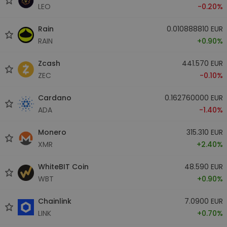
LEO
-0.20%
Rain
0.010888810 EUR
RAIN
+0.90%
Zcash
441.570 EUR
ZEC
-0.10%
Cardano
0.162760000 EUR
ADA
-1.40%
Monero
315.310 EUR
XMR
+2.40%
WhiteBIT Coin
48.590 EUR
WBT
+0.90%
Chainlink
7.0900 EUR
LINK
+0.70%