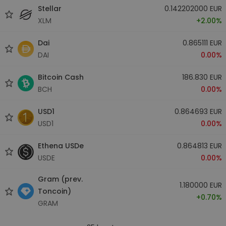
Stellar
0.142202000 EUR
XLM
+2.00%
Dai
0.865111 EUR
DAI
0.00%
Bitcoin Cash
186.830 EUR
BCH
0.00%
USD1
0.864693 EUR
USD1
0.00%
Ethena USDe
0.864813 EUR
USDE
0.00%
Gram (prev.
1.180000 EUR
Toncoin)
+0.70%
GRAM