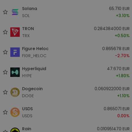
Solana
65.710 EUR
SOL
+3.10%
TRON
0.284384000 EUR
TRX
+0.50%
Figure Heloc
0.865678 EUR
FIGR_HELOC
-2.70%
Hyperliquid
47.670 EUR
HYPE
+1.80%
Dogecoin
0.060922000 EUR
DOGE
+1.10%
USDS
0.865071 EUR
USDS
0.00%
Rain
0.010951470 EUR